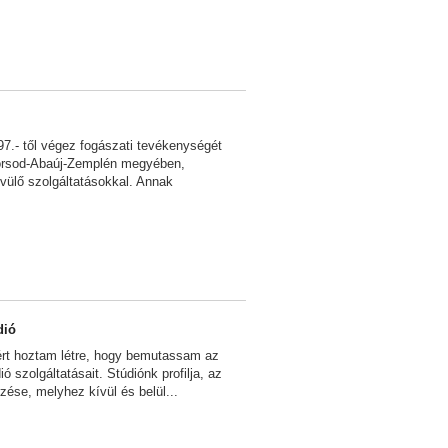
7.- től végez fogászati tevékenységét
orsod-Abaúj-Zemplén megyében,
vülő szolgáltatásokkal. Annak
dió
zért hoztam létre, hogy bemutassam az
ó szolgáltatásait. Stúdiónk profilja, az
ése, melyhez kívül és belül...