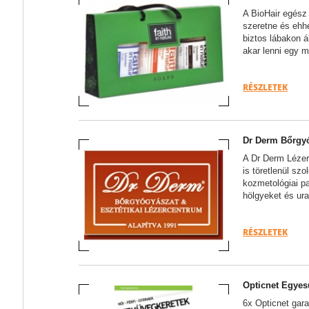
A BioHair egész
szeretne és ehh
biztos lábakon á
akar lenni egy má
RÉSZLETEK
Dr Derm Bőrgy
A Dr Derm Lézer
is töretlenül sz
kozmetológiai p
hölgyeket és ura
RÉSZLETEK
Opticnet Egyes
6x Opticnet gar