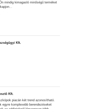
y Ön mindig kimagasló minőségű terméket
kapjon...
szségügyi Kft.
esztõ Kft.
oszkópok piacán két trend azonosítható.
ők egyre komplexebb berendezéseket
ek az eddigieknél lényegesen több