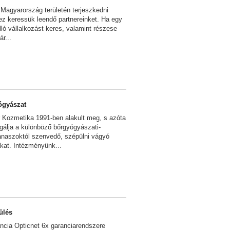
 Magyarország területén terjeszkedni
ez keressük leendő partnereinket. Ha egy
lló vállalkozást keres, valamint részese
r...
ógyászat
 Kozmetika 1991-ben alakult meg, s azóta
olgálja a különböző bőrgyógyászati-
anaszoktól szenvedő, szépülni vágyó
kat. Intézményünk...
ülés
ancia Opticnet 6x garanciarendszere