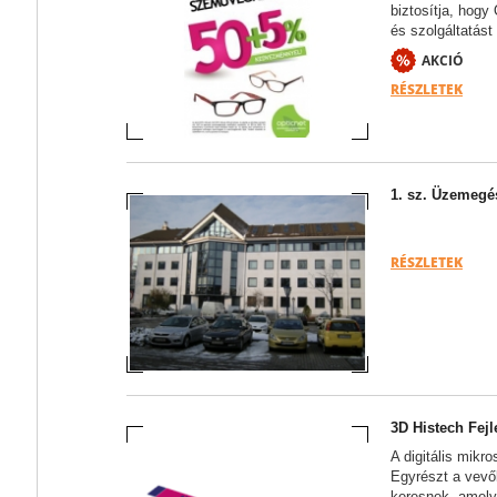
biztosítja, hog
és szolgáltatást 
AKCIÓ
RÉSZLETEK
1. sz. Üzemegé
RÉSZLETEK
3D Histech Fejl
A digitális mikr
Egyrészt a vev
keresnek, amely