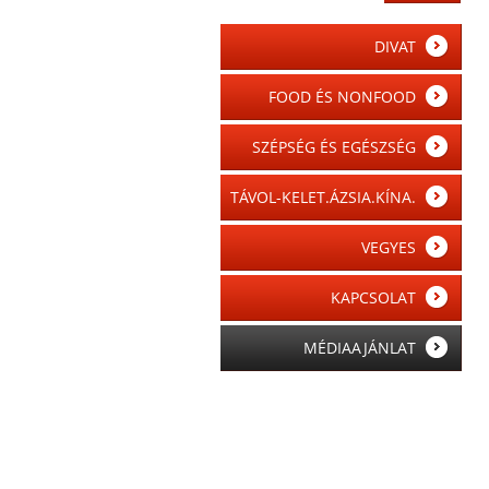
DIVAT
FOOD ÉS NONFOOD
SZÉPSÉG ÉS EGÉSZSÉG
TÁVOL-KELET.ÁZSIA.KÍNA.
VEGYES
KAPCSOLAT
MÉDIAAJÁNLAT