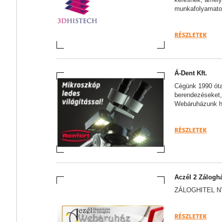
munkafolyamatot
RÉSZLETEK
Á-Dent Kft.
Cégünk 1990 óta
berendezéseket,
Webáruházunk h
RÉSZLETEK
Aczél 2 Záloghá
ZÁLOGHITEL N
RÉSZLETEK