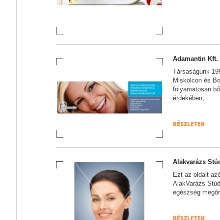
Adamantin Kft.
Társaságunk 199
Miskolcon és B
folyamatosan bő
érdekében,...
RÉSZLETEK
Alakvarázs Stú
Ezt az oldalt a
AlakVarázs Stúdi
egészség megőrz
RÉSZLETEK