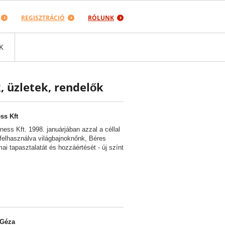
REGISZTRÁCIÓ
RÓLUNK
K
, üzletek, rendelők
ss Kft
ness Kft. 1998. januárjában azzal a céllal
 - felhasználva világbajnoknőnk, Béres
i tapasztalatát és hozzáértését - új színt
 Géza