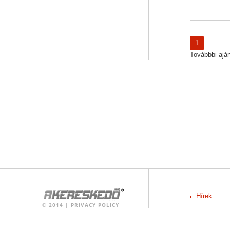
1
Továbbbi ajánl
Hírek
©
2014
|
PRIVACY POLICY