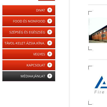
DIVAT
FOOD ÉS NONFOOD
SZÉPSÉG ÉS EGÉSZSÉG
TÁVOL-KELET.ÁZSIA.KÍNA.
VEGYES
KAPCSOLAT
MÉDIAAJÁNLAT