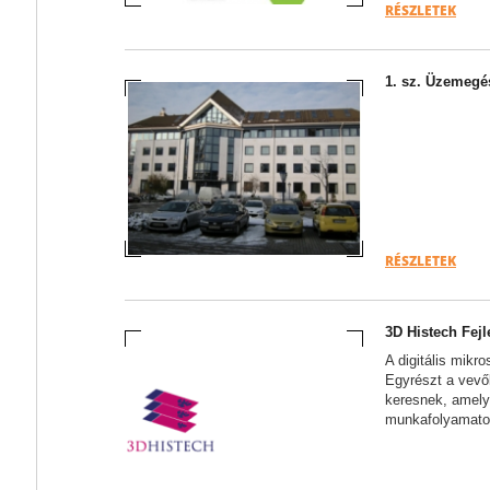
RÉSZLETEK
1. sz. Üzemegé
RÉSZLETEK
3D Histech Fejl
A digitális mikr
Egyrészt a vev
keresnek, amely
munkafolyamatot