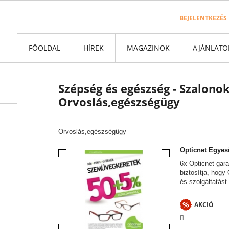
BEJELENTKEZÉS
FŐOLDAL
HÍREK
MAGAZINOK
AJÁNLATO
Szépség és egészség - Szalonok
Orvoslás,egészségügy
Orvoslás,egészségügy
Opticnet Egyes
6x Opticnet gar
biztosítja, hog
és szolgáltatást 
AKCIÓ
