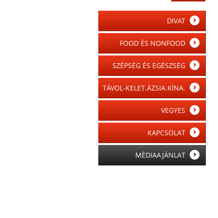
DIVAT
FOOD ÉS NONFOOD
SZÉPSÉG ÉS EGÉSZSÉG
TÁVOL-KELET.ÁZSIA.KÍNA.
VEGYES
KAPCSOLAT
MÉDIAAJÁNLAT