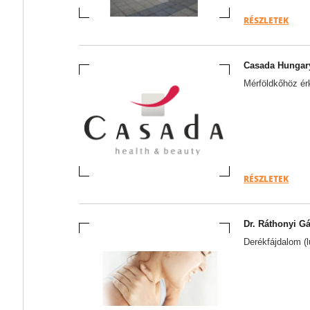
RÉSZLETEK
Casada Hungary
Mérföldkőhöz ér
RÉSZLETEK
Dr. Ráthonyi G
Derékfájdalom (