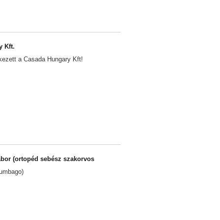
 Kft.
kezett a Casada Hungary Kft!
ábor (ortopéd sebész szakorvos
lumbago)