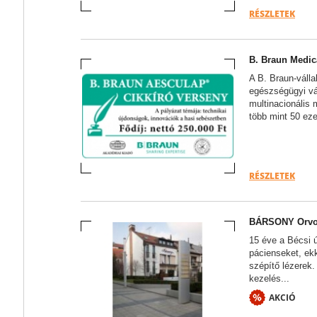
RÉSZLETEK
B. Braun Medica
A B. Braun-válla
egészségügyi vá
multinacionális 
több mint 50 eze
RÉSZLETEK
BÁRSONY Orvos
15 éve a Bécsi ú
pácienseket, ek
szépítő lézerek.
kezelés...
AKCIÓ