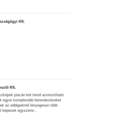
szségügyi Kft.
esztõ Kft.
oszkópok piacán két trend azonosítható.
ők egyre komplexebb berendezéseket
ek az eddigieknél lényegesen több
 képesek egyszerre...