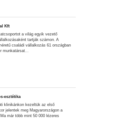
l Kft
latcsoportot a világ egyik vezető
llalkozásaként tartják számon. A
méretű családi vállalkozás 61 országban
r munkatársat...
-esztétika
ti klinikánkon kezeltük az első
kor jelentek meg Magyarországon a
 Ma már több mint 50 000 lézeres