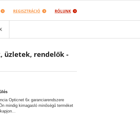
REGISZTRÁCIÓ
RÓLUNK
K
, üzletek, rendelők -
ülés
ancia Opticnet 6x garanciarendszere
y Ön mindig kimagasló minőségű terméket
kapjon...