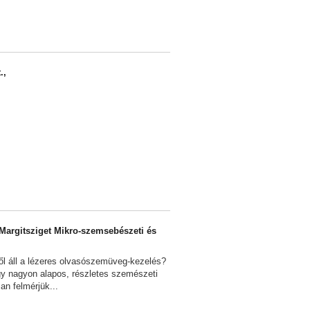
.,
Margitsziget Mikro-szemsebészeti és
ől áll a lézeres olvasószemüveg-kezelés?
gy nagyon alapos, részletes szemészeti
an felmérjük...