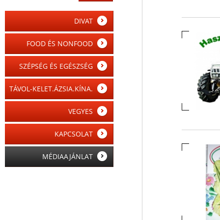
DIVAT
FOOD ÉS NONFOOD
SZÉPSÉG ÉS EGÉSZSÉG
TÁVOL-KELET.ÁZSIA.KÍNA.
VEGYES
KAPCSOLAT
MÉDIAAJÁNLAT