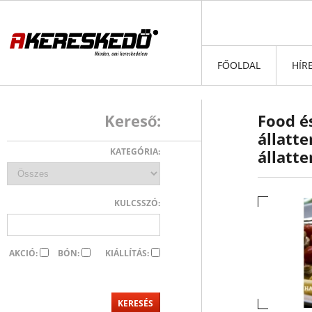
FŐOLDAL
HÍR
Kereső:
Food é
állatt
KATEGÓRIA:
állatt
KULCSSZÓ:
AKCIÓ:
BÓN:
KIÁLLÍTÁS: