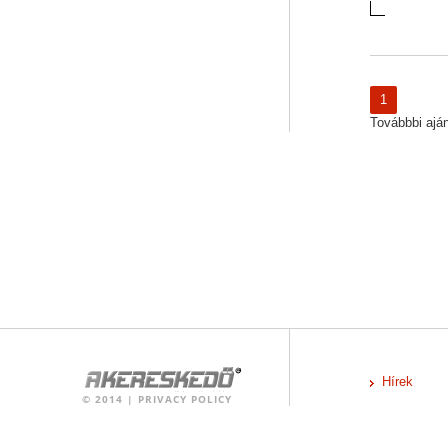
1
Továbbbi ajánl
Hírek
©
2014
|
PRIVACY POLICY