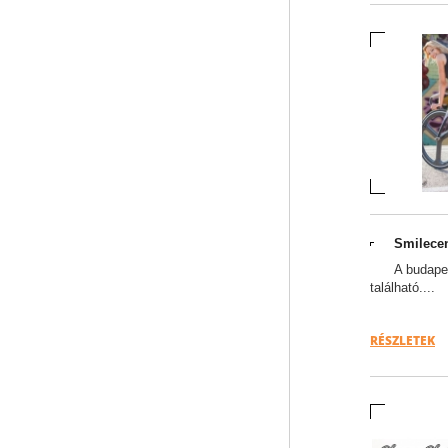
Smilecen
A budape
található....
RÉSZLETEK