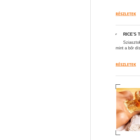
RÉSZLETEK
RICE'S 
Sziasztok
mint a bőr d
RÉSZLETEK