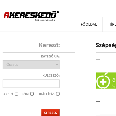
FŐOLDAL
HÍR
Kereső:
Szépség
KATEGÓRIA:
KULCSSZÓ:
AKCIÓ:
BÓN:
KIÁLLÍTÁS: