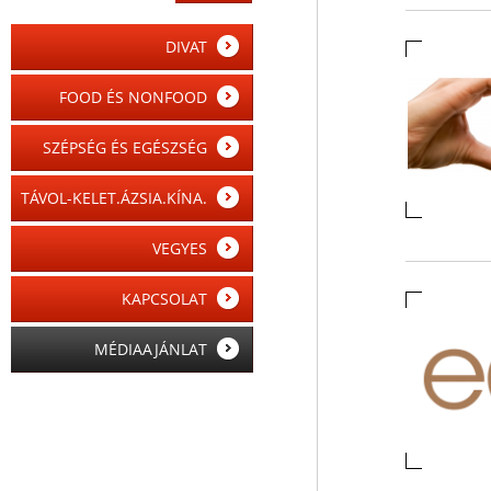
DIVAT
FOOD ÉS NONFOOD
SZÉPSÉG ÉS EGÉSZSÉG
TÁVOL-KELET.ÁZSIA.KÍNA.
VEGYES
KAPCSOLAT
MÉDIAAJÁNLAT