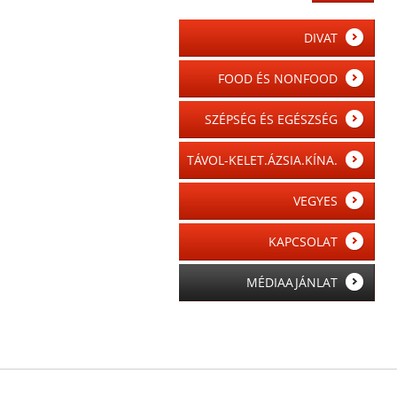
DIVAT
FOOD ÉS NONFOOD
SZÉPSÉG ÉS EGÉSZSÉG
TÁVOL-KELET.ÁZSIA.KÍNA.
VEGYES
KAPCSOLAT
MÉDIAAJÁNLAT