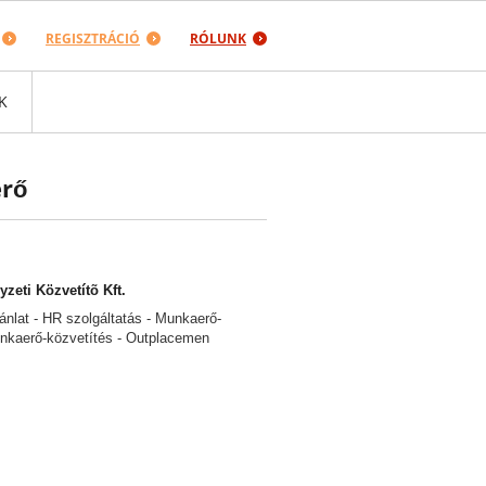
REGISZTRÁCIÓ
RÓLUNK
K
erő
zeti Közvetítõ Kft.
ánlat - HR szolgáltatás - Munkaerő-
nkaerő-közvetítés - Outplacemen