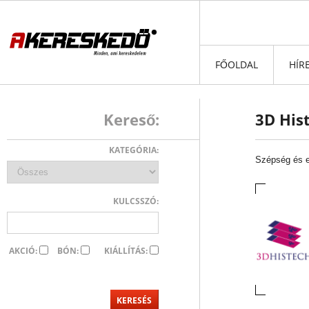
FŐOLDAL
HÍR
Kereső:
3D Hist
KATEGÓRIA:
Szépség és 
KULCSSZÓ:
AKCIÓ:
BÓN:
KIÁLLÍTÁS: