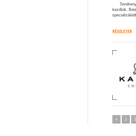
Tevékeny
kezdtük, Beté
specializálód
RÉSZLETEK
«
1