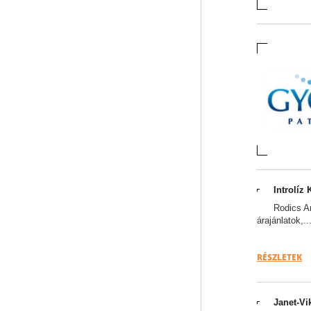
Introlíz K
Rodics An
árajánlatok,..
RÉSZLETEK
Janet-Vi