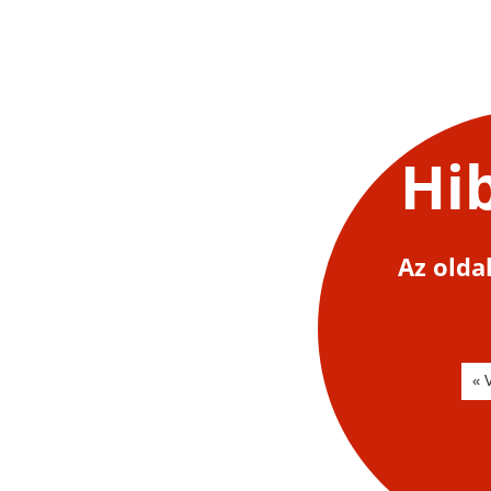
Hi
Az olda
« V