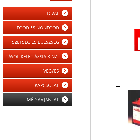
DIVAT
FOOD ÉS NONFOOD
SZÉPSÉG ÉS EGÉSZSÉG
TÁVOL-KELET.ÁZSIA.KÍNA.
VEGYES
KAPCSOLAT
MÉDIAAJÁNLAT