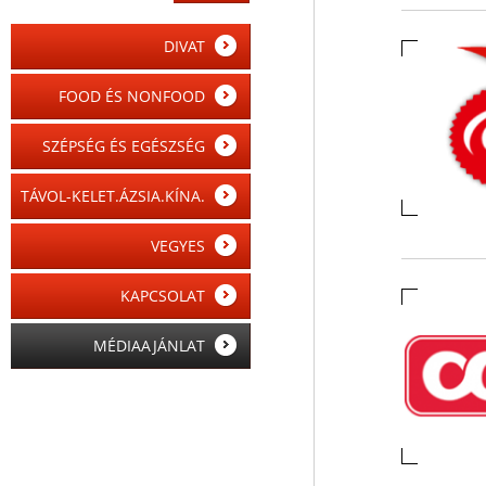
DIVAT
FOOD ÉS NONFOOD
SZÉPSÉG ÉS EGÉSZSÉG
TÁVOL-KELET.ÁZSIA.KÍNA.
VEGYES
KAPCSOLAT
MÉDIAAJÁNLAT