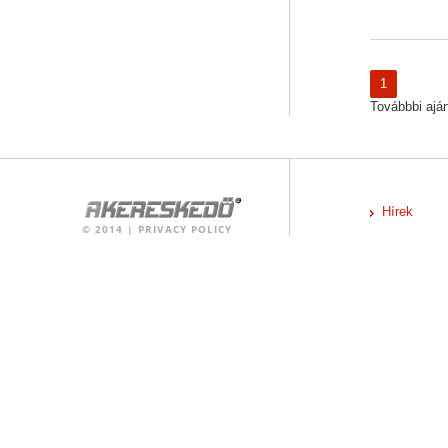
1
Továbbbi ajánl
Hírek
©
2014
|
PRIVACY POLICY