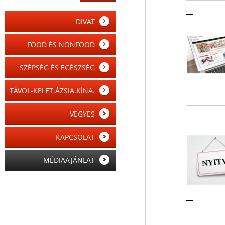
DIVAT
FOOD ÉS NONFOOD
SZÉPSÉG ÉS EGÉSZSÉG
TÁVOL-KELET.ÁZSIA.KÍNA.
VEGYES
KAPCSOLAT
MÉDIAAJÁNLAT