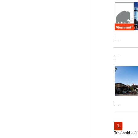
1
Továbbbi ajánl