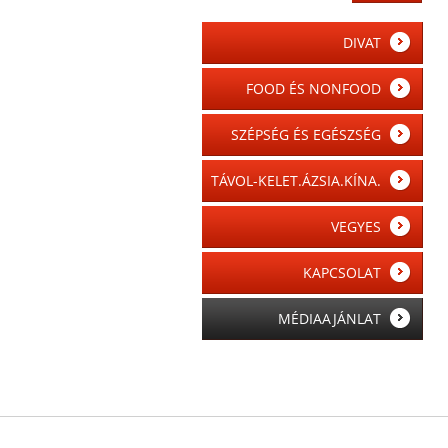
DIVAT
FOOD ÉS NONFOOD
SZÉPSÉG ÉS EGÉSZSÉG
TÁVOL-KELET.ÁZSIA.KÍNA.
VEGYES
KAPCSOLAT
MÉDIAAJÁNLAT