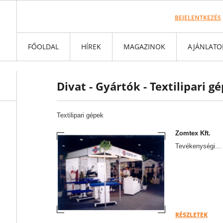
BEJELENTKEZÉS
FŐOLDAL
HÍREK
MAGAZINOK
AJÁNLATO
Divat - Gyártók - Textilipari g
Textilipari gépek
Zomtex Kft.
Tevékenységi...
RÉSZLETEK