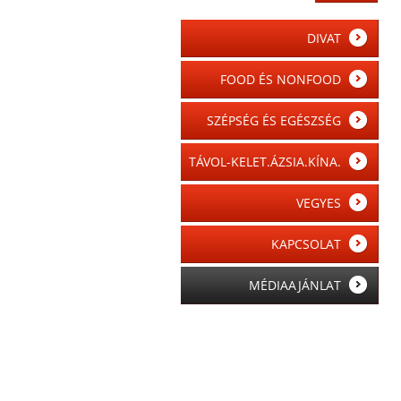
DIVAT
FOOD ÉS NONFOOD
SZÉPSÉG ÉS EGÉSZSÉG
TÁVOL-KELET.ÁZSIA.KÍNA.
VEGYES
KAPCSOLAT
MÉDIAAJÁNLAT