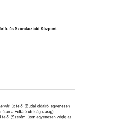
rló- és Szórakoztató Központ
rvári út felől (Budai oldalról egyenesen
i úton a Feltáró úti leágazásig)
 felől (Szerémi úton egyenesen végig az