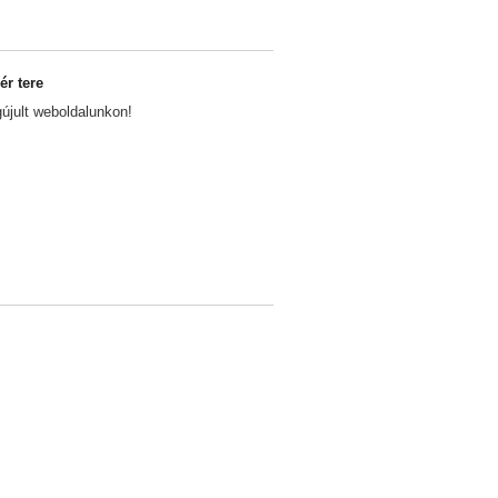
r tere
jult weboldalunkon!