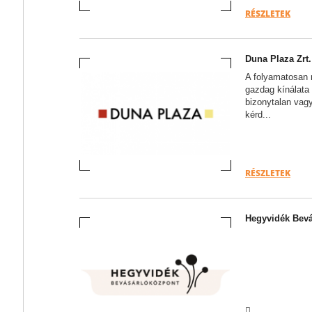
RÉSZLETEK
Duna Plaza Zrt.
A folyamatosan 
gazdag kínálata
bizonytalan vag
kérd...
RÉSZLETEK
Hegyvidék Bevá
