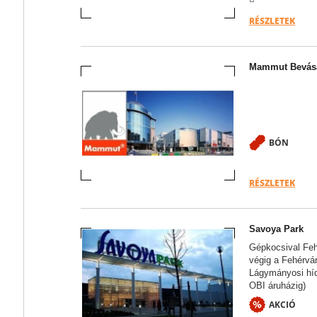
RÉSZLETEK
Mammut Bevásá
BÓN
RÉSZLETEK
Savoya Park
Gépkocsival Fehé
végig a Fehérvár
Lágymányosi híd
OBI áruházig)
AKCIÓ