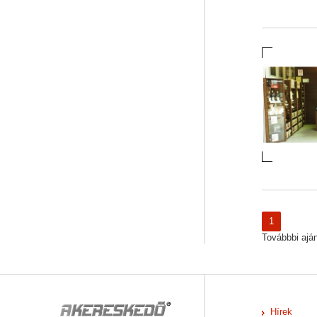
1
Továbbbi ajánl
Hírek