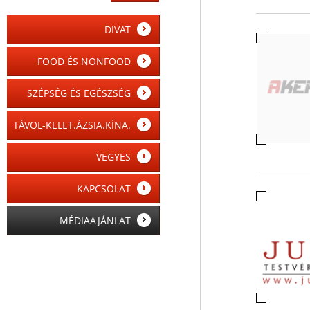
DIVAT
FOOD ÉS NONFOOD
SZÉPSÉG ÉS EGÉSZSÉG
TÁVOL-KELET.ÁZSIA.KÍNA.
VEGYES
KAPCSOLAT
MÉDIAAJÁNLAT