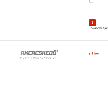
1
Továbbbi ajánl
Hírek
©
2014
|
PRIVACY POLICY