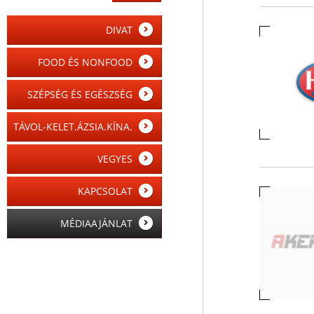
DIVAT
FOOD ÉS NONFOOD
SZÉPSÉG ÉS EGÉSZSÉG
TÁVOL-KELET.ÁZSIA.KÍNA.
VEGYES
KAPCSOLAT
MÉDIAAJÁNLAT