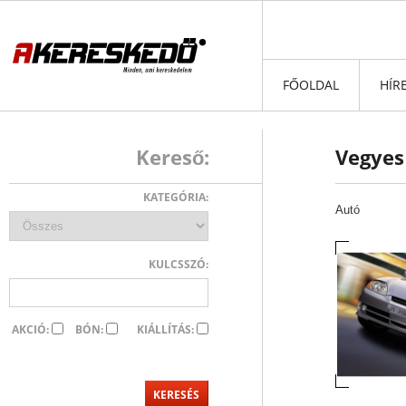
FŐOLDAL
HÍR
Kereső:
Vegyes
KATEGÓRIA:
Autó
KULCSSZÓ:
AKCIÓ:
BÓN:
KIÁLLÍTÁS: