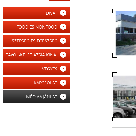
DIVAT
FOOD ÉS NONFOOD
SZÉPSÉG ÉS EGÉSZSÉG
TÁVOL-KELET.ÁZSIA.KÍNA.
VEGYES
KAPCSOLAT
MÉDIAAJÁNLAT