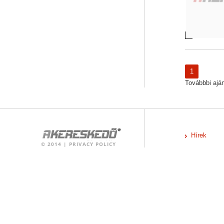
1
Továbbbi ajánl
Hírek
©
2014
|
PRIVACY POLICY