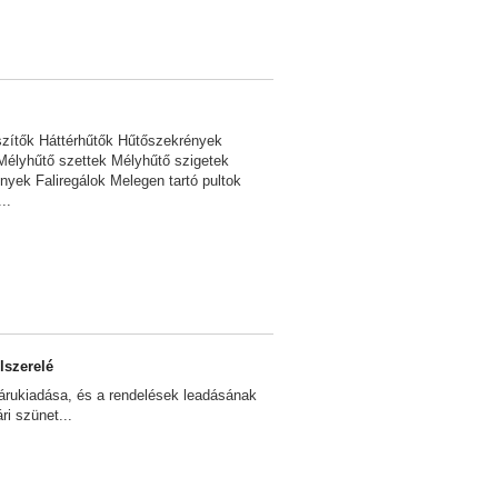
szítők Háttérhűtők Hűtőszekrények
Mélyhűtő szettek Mélyhűtő szigetek
nyek Faliregálok Melegen tartó pultok
..
szerelé
rukiadása, és a rendelések leadásának
ri szünet...