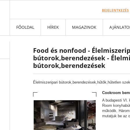
BEJELENTKEZÉS
FŐOLDAL
HÍREK
MAGAZINOK
AJÁNLATO
Food és nonfood - Élelmiszerip
bútorok,berendezések - Élelmi
bútorok,berendezések
Élelmiszeripari bútorok,berendezések,hűtők,hűtetlen sze
Cookroom bemu
A budapesti VI. 
Room konyhabút
működik. Három 
mutatjuk be az o