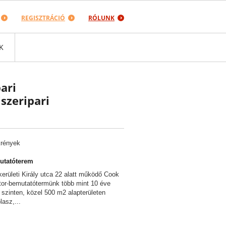
REGISZTRÁCIÓ
RÓLUNK
K
ari
szeripari
krények
tatóterem
kerületi Király utca 22 alatt működő Cook
or-bemutatótermünk több mint 10 éve
szinten, közel 500 m2 alapterületen
lasz,...