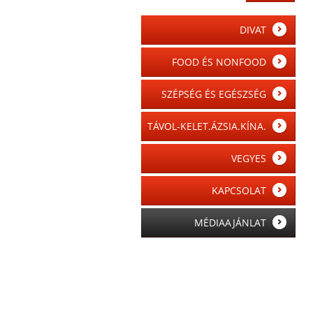
DIVAT
FOOD ÉS NONFOOD
SZÉPSÉG ÉS EGÉSZSÉG
TÁVOL-KELET.ÁZSIA.KÍNA.
VEGYES
KAPCSOLAT
MÉDIAAJÁNLAT