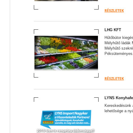
RÉSZLETEK
LHG KFT
Hűtőbútor kiegé
Mélyhűtő ládák 
Mélyhűtő szekré
Péksüteményes.
RÉSZLETEK
LYNS Konyhafel
Kereskedésünk á
lehetősége a nyá