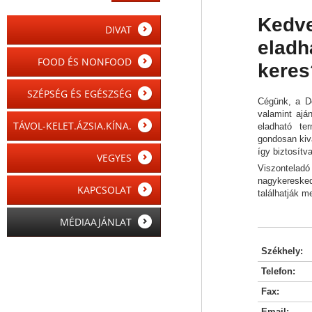
Kedve
DIVAT
eladh
FOOD ÉS NONFOOD
keres
SZÉPSÉG ÉS EGÉSZSÉG
Cégünk, a De
valamint ajá
TÁVOL-KELET.ÁZSIA.KÍNA.
eladható te
gondosan kivá
így biztosítv
VEGYES
Viszontelad
nagykereske
KAPCSOLAT
találhatják m
MÉDIAAJÁNLAT
Székhely:
Telefon:
Fax:
Email: