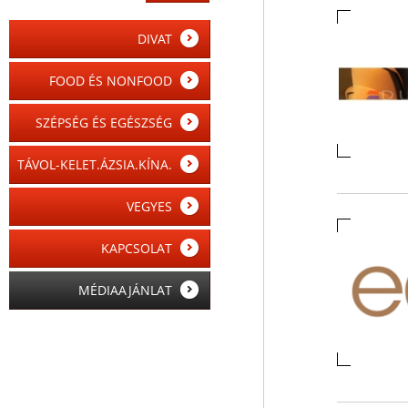
DIVAT
FOOD ÉS NONFOOD
SZÉPSÉG ÉS EGÉSZSÉG
TÁVOL-KELET.ÁZSIA.KÍNA.
VEGYES
KAPCSOLAT
MÉDIAAJÁNLAT