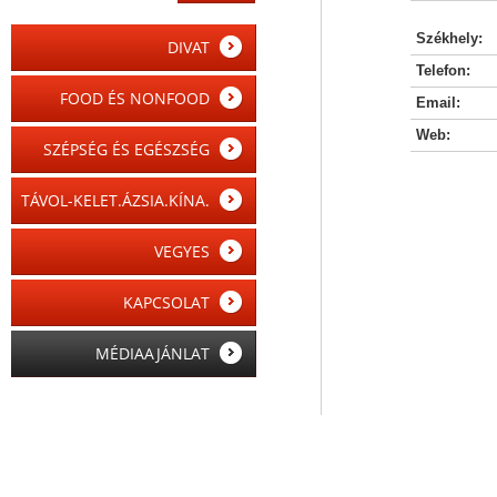
Székhely:
DIVAT
Telefon:
FOOD ÉS NONFOOD
Email:
Web:
SZÉPSÉG ÉS EGÉSZSÉG
TÁVOL-KELET.ÁZSIA.KÍNA.
VEGYES
KAPCSOLAT
MÉDIAAJÁNLAT