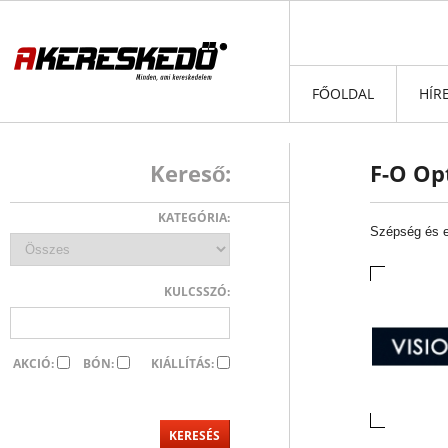
FŐOLDAL
HÍR
Kereső:
F-O Opt
KATEGÓRIA:
Szépség és 
KULCSSZÓ:
AKCIÓ:
BÓN:
KIÁLLÍTÁS: