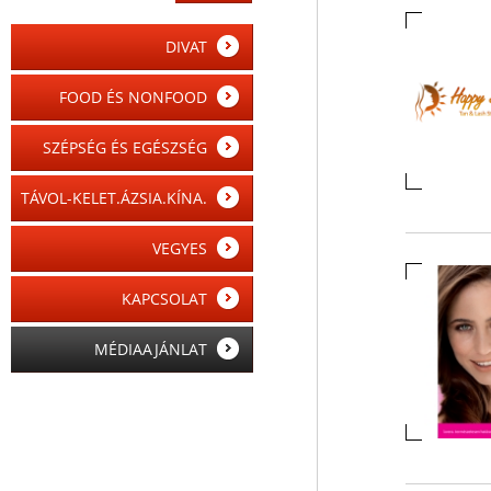
DIVAT
FOOD ÉS NONFOOD
SZÉPSÉG ÉS EGÉSZSÉG
TÁVOL-KELET.ÁZSIA.KÍNA.
VEGYES
KAPCSOLAT
MÉDIAAJÁNLAT