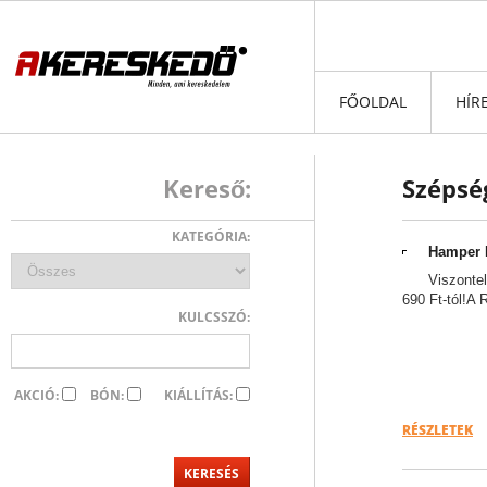
FŐOLDAL
HÍR
Kereső:
Szépsé
KATEGÓRIA:
Hamper 
Viszonte
690 Ft-tól!A
KULCSSZÓ:
AKCIÓ:
BÓN:
KIÁLLÍTÁS:
RÉSZLETEK