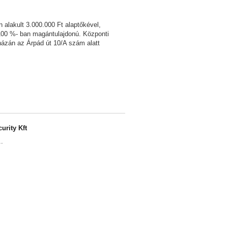
 alakult 3.000.000 Ft alaptőkével,
100 %- ban magántulajdonú. Központi
házán az Árpád út 10/A szám alatt
urity Kft
.