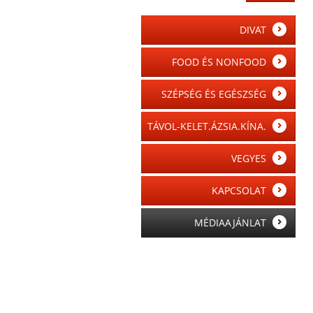
DIVAT
FOOD ÉS NONFOOD
SZÉPSÉG ÉS EGÉSZSÉG
TÁVOL-KELET.ÁZSIA.KÍNA.
VEGYES
KAPCSOLAT
MÉDIAAJÁNLAT