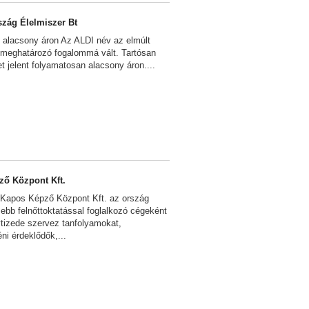
zág Élelmiszer Bt
alacsony áron Az ALDI név az elmúlt
 meghatározó fogalommá vált. Tartósan
 jelent folyamatosan alacsony áron....
ző Központ Kft.
 Kapos Képző Központ Kft. az ország
sebb felnőttoktatással foglalkozó cégeként
vtizede szervez tanfolyamokat,
i érdeklődők,...