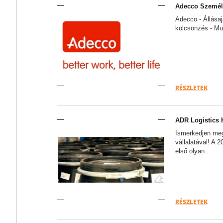
Adecco Személy
Adecco - Állásaj
kölcsönzés - Mu
RÉSZLETEK
ADR Logistics K
Ismerkedjen meg
vállalatával! A 
első olyan...
RÉSZLETEK