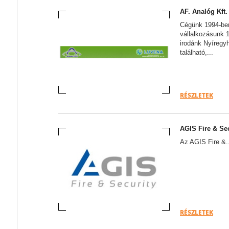
AF. Analóg Kft.
Cégünk 1994-ben
vállalkozásunk 
irodánk Nyíregy
található,...
RÉSZLETEK
AGIS Fire & Sec
Az AGIS Fire &..
RÉSZLETEK