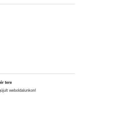
r tere
jult weboldalunkon!