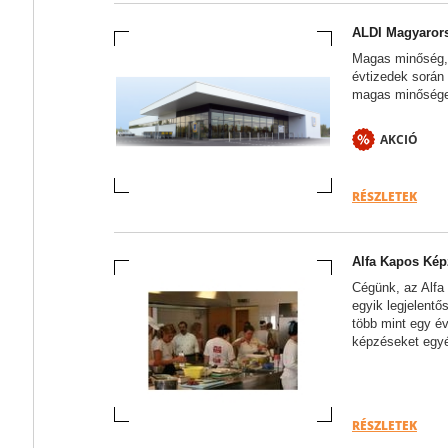
ALDI Magyarors
Magas minőség, 
évtizedek során
magas minőséget
AKCIÓ
RÉSZLETEK
Alfa Kapos Kép
Cégünk, az Alfa
egyik legjelentő
több mint egy é
képzéseket egyén
RÉSZLETEK