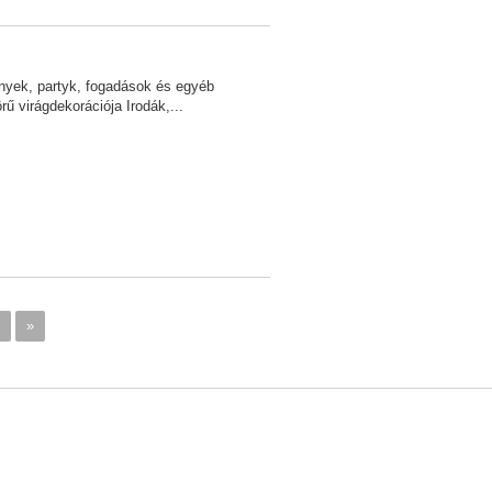
yek, partyk, fogadások és egyéb
rű virágdekorációja Irodák,...
»