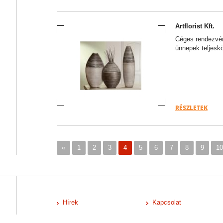
Artflorist Kft.
Céges rendezvén
ünnepek teljeskö
RÉSZLETEK
«
1
2
3
4
5
6
7
8
9
10
Hírek
Kapcsolat