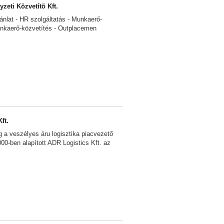
zeti Közvetítõ Kft.
ánlat - HR szolgáltatás - Munkaerő-
nkaerő-közvetítés - Outplacemen
ft.
 a veszélyes áru logisztika piacvezető
2000-ben alapított ADR Logistics Kft. az