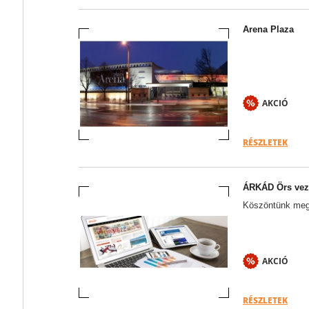
Arena Plaza
AKCIÓ
RÉSZLETEK
ÁRKÁD Örs vezé
Köszöntünk megú
AKCIÓ
RÉSZLETEK