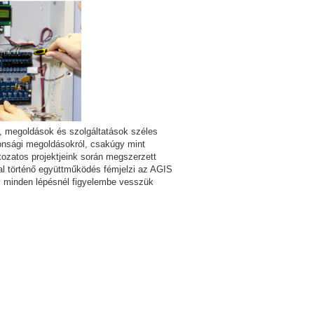
k, megoldások és szolgáltatások széles
tonsági megoldásokról, csakúgy mint
tozatos projektjeink során megszerzett
tal történő együttműködés fémjelzi az AGIS
 minden lépésnél figyelembe vesszük