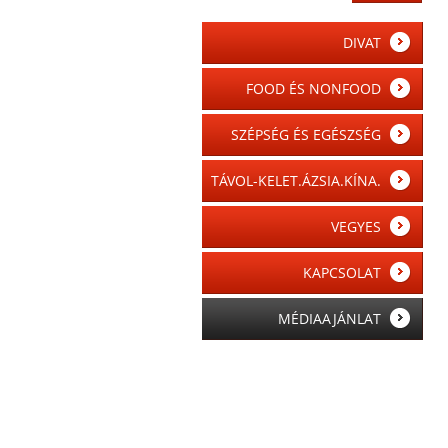
DIVAT
FOOD ÉS NONFOOD
SZÉPSÉG ÉS EGÉSZSÉG
TÁVOL-KELET.ÁZSIA.KÍNA.
VEGYES
KAPCSOLAT
MÉDIAAJÁNLAT