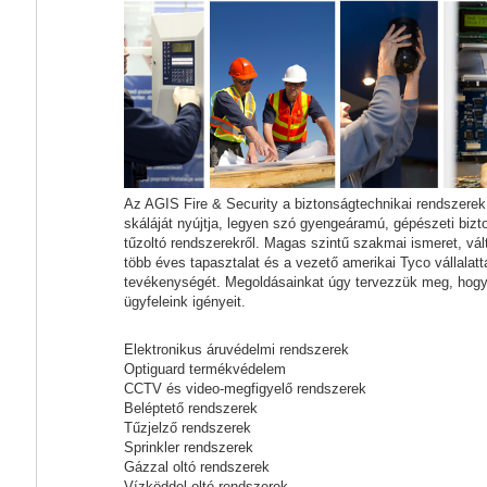
Az AGIS Fire & Security a biztonságtechnikai rendszere
skáláját nyújtja, legyen szó gyengeáramú, gépészeti biz
tűzoltó rendszerekről. Magas szintű szakmai ismeret, vál
több éves tapasztalat és a vezető amerikai Tyco vállalat
tevékenységét. Megoldásainkat úgy tervezzük meg, hogy
ügyfeleink igényeit.
Elektronikus áruvédelmi rendszerek
Optiguard termékvédelem
CCTV és video-megfigyelő rendszerek
Beléptető rendszerek
Tűzjelző rendszerek
Sprinkler rendszerek
Gázzal oltó rendszerek
Vízköddel oltó rendszerek