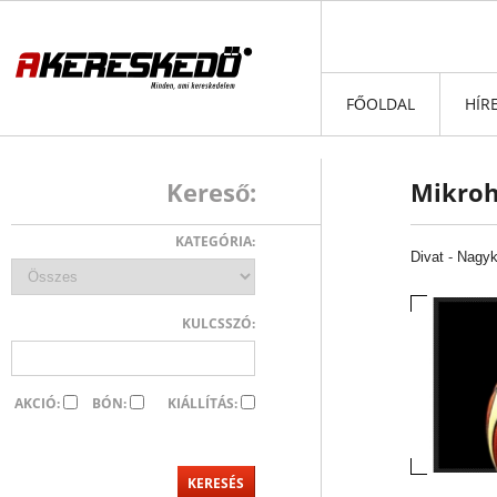
FŐOLDAL
HÍR
Kereső:
Mikroh
KATEGÓRIA:
Divat
-
Nagyk
KULCSSZÓ:
AKCIÓ:
BÓN:
KIÁLLÍTÁS: