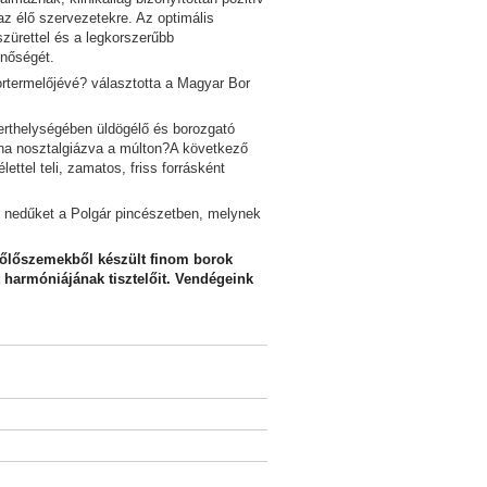
az élő szervezetekre. Az optimális
zürettel és a legkorszerűbb
inőségét.
rtermelőjévé? választotta a Magyar Bor
erthelységében üldögélő és borozgató
néha nosztalgiázva a múlton?A következő
lettel teli, zamatos, friss forrásként
 nedűket a Polgár pincészetben, melynek
zőlőszemekből készült finom borok
harmóniájának tisztelőit. Vendégeink