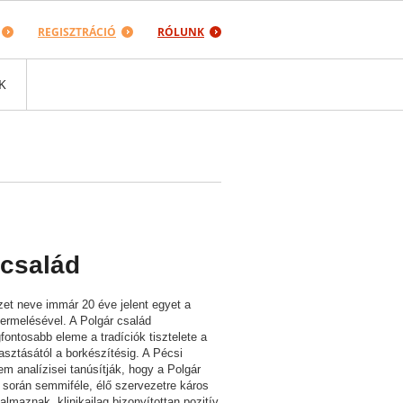
REGISZTRÁCIÓ
RÓLUNK
K
 család
zet neve immár 20 éve jelent egyet a
ermelésével. A Polgár család
gfontosabb eleme a tradíciók tisztelete a
lasztásától a borkészítésig. A Pécsi
 analízisei tanúsítják, hogy a Polgár
a során semmiféle, élő szervezetre káros
lmaznak, klinikailag bizonyítottan pozitív