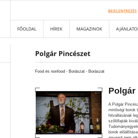
BEJELENTKEZÉS
FŐOLDAL
HÍREK
MAGAZINOK
AJÁNLATO
Polgár Pincészet
Food és nonfood
-
Borászat -
Borászat
Polgár
A Polgár Pincés
minőségi borok t
hitvallásának le
szőlőfajták kivá
Tudományegyetem
borok előállítás
anyagot nem alka