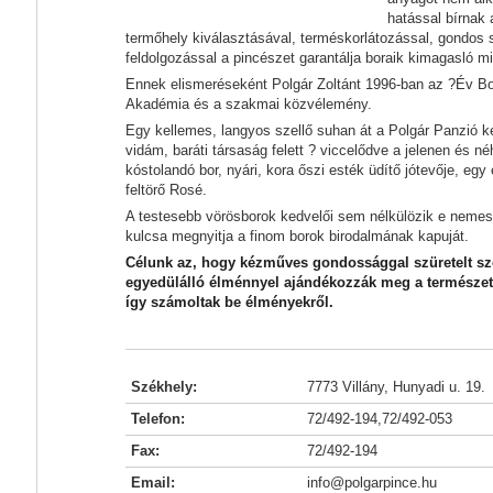
hatással bírnak 
termőhely kiválasztásával, terméskorlátozással, gondos s
feldolgozással a pincészet garantálja boraik kimagasló m
Ennek elismeréseként Polgár Zoltánt 1996-ban az ?Év Bo
Akadémia és a szakmai közvélemény.
Egy kellemes, langyos szellő suhan át a Polgár Panzió k
vidám, baráti társaság felett ? viccelődve a jelenen és 
kóstolandó bor, nyári, kora őszi esték üdítő jótevője, egy é
feltörő Rosé.
A testesebb vörösborok kedvelői sem nélkülözik e nemes
kulcsa megnyitja a finom borok birodalmának kapuját.
Célunk az, hogy kézműves gondossággal szüretelt s
egyedülálló élménnyel ajándékozzák meg a természet 
így számoltak be élményekről.
Székhely:
7773 Villány, Hunyadi u. 19.
Telefon:
72/492-194,72/492-053
Fax:
72/492-194
Email:
info@polgarpince.hu