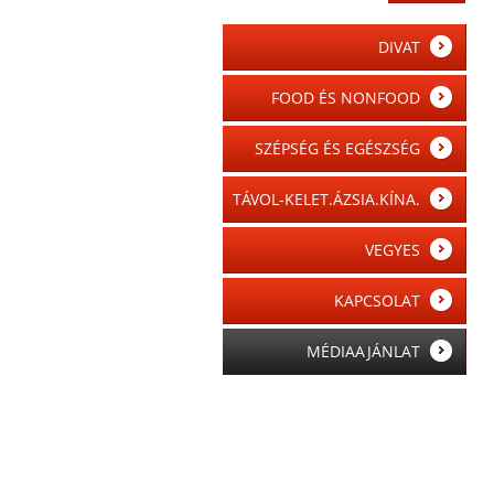
DIVAT
FOOD ÉS NONFOOD
SZÉPSÉG ÉS EGÉSZSÉG
TÁVOL-KELET.ÁZSIA.KÍNA.
VEGYES
KAPCSOLAT
MÉDIAAJÁNLAT