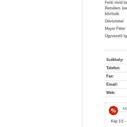
Fenti rövid ö
Remélem kedv
bővítsék.
Üdvözlettel
Mayer Péter
Ügyvezető Ig
Székhely:
Telefon:
Fax:
Email:
Web:
AK
Kép 1/1 -