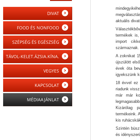
mindegyikéhe
DIVAT
megválasztás
aktuális divat
FOOD ÉS NONFOOD
Választékbőví
termékek is,
SZÉPSÉG ÉS EGÉSZSÉG
import cikk
származnak.
TÁVOL-KELET.ÁZSIA.KÍNA.
A zoknikat 1
újszülött els
évek óta bev
VEGYES
igyekszünk kö
18 évvel ez 
KAPCSOLAT
riadunk vissz
már már kon
MÉDIAAJÁNLAT
legmagasabb
Kizárólag p
termékeink. 
kis ruhácskák
Szintén büsz
és idényszerű