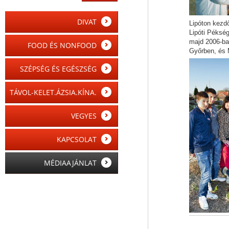
DIVAT
Lipóton kezdő
Lipóti Pékség
majd 2006-ban
FOOD ÉS NONFOOD
Győrben, és 
SZÉPSÉG ÉS EGÉSZSÉG
TÁVOL-KELET.ÁZSIA.KÍNA.
VEGYES
KAPCSOLAT
MÉDIAAJÁNLAT