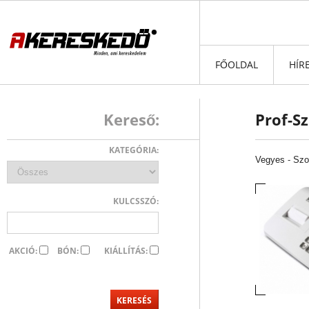
FŐOLDAL
HÍR
Kereső:
Prof-Sz
KATEGÓRIA:
Vegyes
-
Szo
KULCSSZÓ:
AKCIÓ:
BÓN:
KIÁLLÍTÁS: