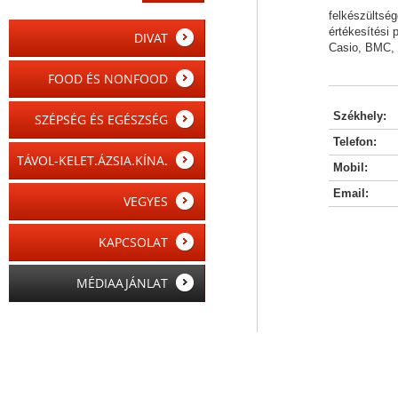
felkészültség
értékesítési 
DIVAT
Casio, BMC, 
FOOD ÉS NONFOOD
Székhely:
SZÉPSÉG ÉS EGÉSZSÉG
Telefon:
TÁVOL-KELET.ÁZSIA.KÍNA.
Mobil:
Email:
VEGYES
KAPCSOLAT
MÉDIAAJÁNLAT