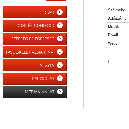
Székhely:
DIVAT
Adószám:
FOOD ÉS NONFOOD
Mobil:
Email:
SZÉPSÉG ÉS EGÉSZSÉG
Web:
TÁVOL-KELET.ÁZSIA.KÍNA.

VEGYES
KAPCSOLAT
MÉDIAAJÁNLAT