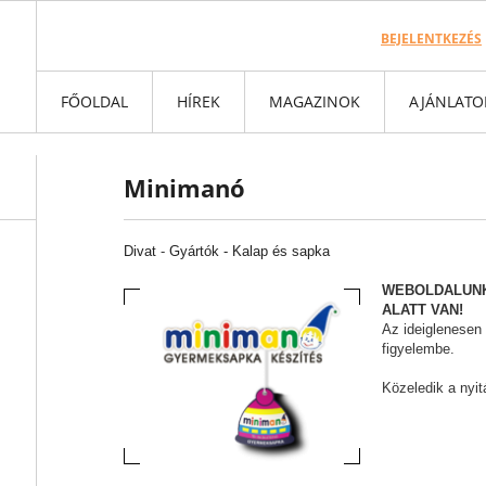
BEJELENTKEZÉS
FŐOLDAL
HÍREK
MAGAZINOK
AJÁNLATO
Minimanó
Divat
-
Gyártók -
Kalap és sapka
WEBOLDALUNK
ALATT VAN!
Az ideiglenesen
figyelembe.
Közeledik a nyit