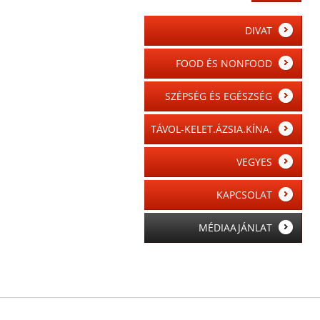
DIVAT
FOOD ÉS NONFOOD
SZÉPSÉG ÉS EGÉSZSÉG
TÁVOL-KELET.ÁZSIA.KÍNA.
VEGYES
KAPCSOLAT
MÉDIAAJÁNLAT