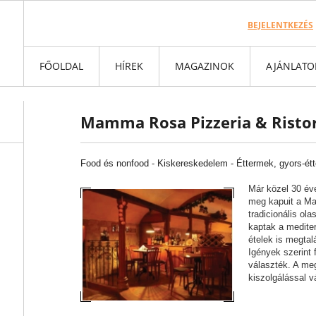
BEJELENTKEZÉS
FŐOLDAL
HÍREK
MAGAZINOK
AJÁNLATO
Mamma Rosa Pizzeria & Risto
Food és nonfood
-
Kiskereskedelem -
Éttermek, gyors-ét
Már közel 30 éve
meg kapuit a Ma
tradicionális ol
kaptak a medite
ételek is megtal
Igények szerint
választék. A me
kiszolgálással v