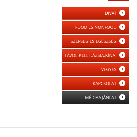
DIVAT
FOOD ÉS NONFOOD
SZÉPSÉG ÉS EGÉSZSÉG
TÁVOL-KELET.ÁZSIA.KÍNA.
VEGYES
KAPCSOLAT
MÉDIAAJÁNLAT