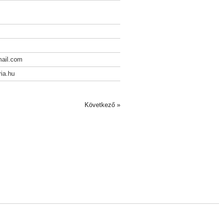
ail.com
ia.hu
Következő »