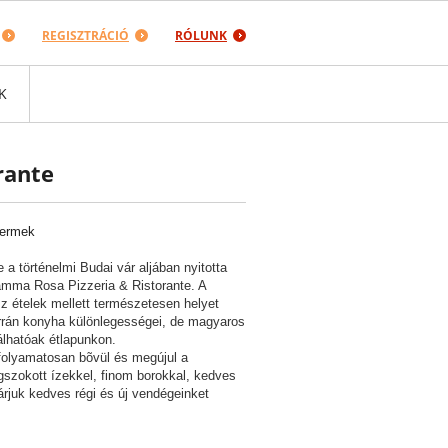
REGISZTRÁCIÓ
RÓLUNK
K
rante
termek
 a történelmi Budai vár aljában nyitotta
mma Rosa Pizzeria & Ristorante. A
asz ételek mellett természetesen helyet
rrán konyha különlegességei, de magyaros
álhatóak étlapunkon.
 folyamatosan bõvül és megújul a
gszokott ízekkel, finom borokkal, kedves
árjuk kedves régi és új vendégeinket