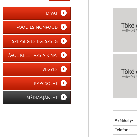
DIVAT
FOOD ÉS NONFOOD
SZÉPSÉG ÉS EGÉSZSÉG
TÁVOL-KELET.ÁZSIA.KÍNA.
VEGYES
KAPCSOLAT
MÉDIAAJÁNLAT
Székhely:
Telefon: