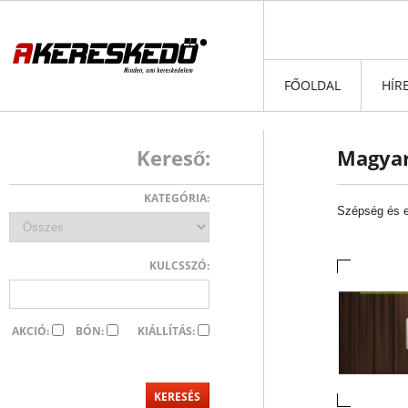
FŐOLDAL
HÍR
Kereső:
Magyar
KATEGÓRIA:
Szépség és 
KULCSSZÓ:
AKCIÓ:
BÓN:
KIÁLLÍTÁS: