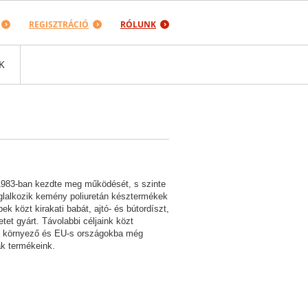
REGISZTRÁCIÓ
RÓLUNK
K
1983-ban kezdte meg működését, s szinte
oglalkozik kemény poliuretán késztermékek
ek közt kirakati babát, ajtó- és bútordíszt,
etet gyárt. Távolabbi céljaink közt
a környező és EU-s országokba még
ak termékeink.