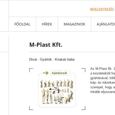
BEJELENTKEZÉS
FŐOLDAL
HÍREK
MAGAZINOK
AJÁNLATO
M-Plast Kft.
Divat
-
Gyártók -
Kirakati baba
Az M-Plast Bt. 
a kezdetektől f
gyártásával, több
kép- és tükörker
szerepel, hogy 
inkább eljussan