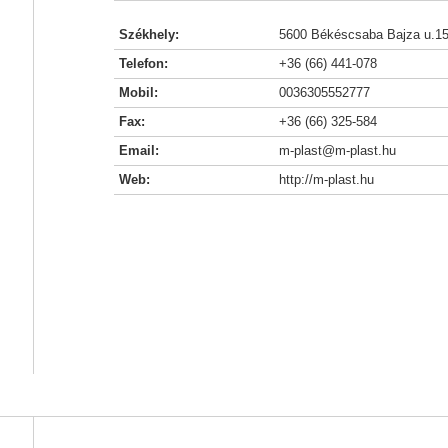
Székhely:
5600 Békéscsaba Bajza u.15
Telefon:
+36 (66) 441-078
Mobil:
0036305552777
Fax:
+36 (66) 325-584
Email:
m-plast@m-plast.hu
Web:
http://m-plast.hu