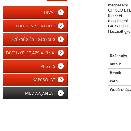
megnézem!
CHICCO ET
DIVAT
9 500 Ft
megnézem!
FOOD ÉS NONFOOD
BABYLO HO
Használt gyer
SZÉPSÉG ÉS EGÉSZSÉG
TÁVOL-KELET.ÁZSIA.KÍNA.
Székhely:
Mobil:
VEGYES
Email:
KAPCSOLAT
Web:
Webáruház:
MÉDIAAJÁNLAT