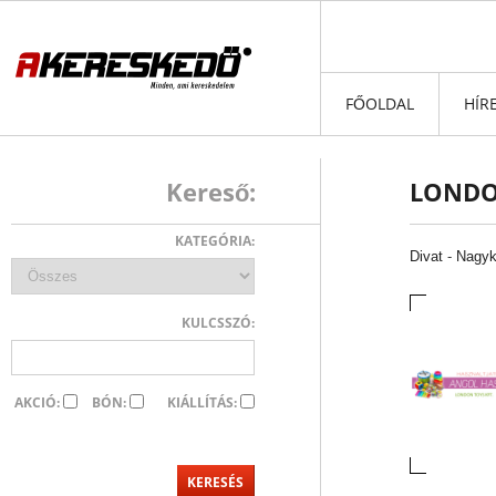
FŐOLDAL
HÍR
Kereső:
LONDO
KATEGÓRIA:
Divat
-
Nagyk
KULCSSZÓ:
AKCIÓ:
BÓN:
KIÁLLÍTÁS: