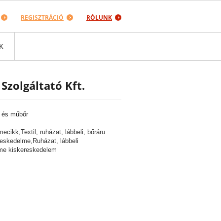
REGISZTRÁCIÓ
RÓLUNK
K
zolgáltató Kft.
 és műbőr
ecikk,Textil, ruházat, lábbeli, bőráru
eskedelme,Ruházat, lábbeli
me kiskereskedelem