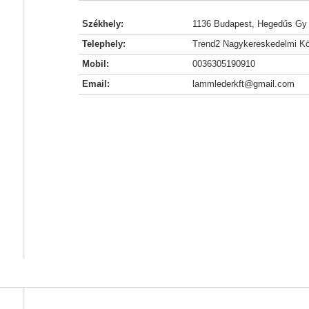
Székhely:
1136 Budapest, Hegedűs Gy u
Telephely:
Trend2 Nagykereskedelmi Kö
Mobil:
0036305190910
Email:
lammlederkft@gmail.com