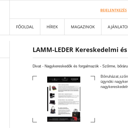
BEJELENTKEZÉS
FŐOLDAL
HÍREK
MAGAZINOK
AJÁNLATO
LAMM-LEDER Kereskedelmi és S
Divat
-
Nagykereskedők és forgalmazók -
Szőrme, bőráru
Bőrruházat,szőrm
ügynöki nagyker
nagykereskedel