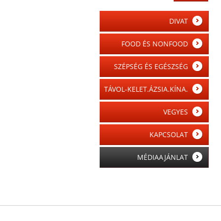
DIVAT
FOOD ÉS NONFOOD
SZÉPSÉG ÉS EGÉSZSÉG
TÁVOL-KELET.ÁZSIA.KÍNA.
VEGYES
KAPCSOLAT
MÉDIAAJÁNLAT