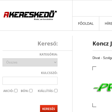
FŐOLDAL
HÍR
Kereső:
Koncz J
KATEGÓRIA:
Divat
-
Szolg
KULCSSZÓ:
AKCIÓ:
BÓN:
KIÁLLÍTÁS: