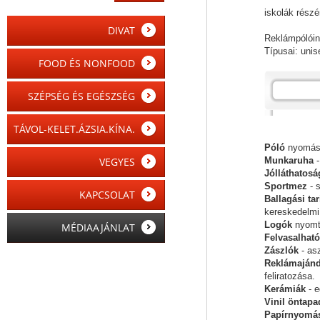
iskolák részé
DIVAT
Reklámpólóink
Típusai: unis
FOOD ÉS NONFOOD
SZÉPSÉG ÉS EGÉSZSÉG
TÁVOL-KELET.ÁZSIA.KÍNA.
Póló
nyomás -
VEGYES
Munkaruha
-
Jólláthatosá
Sportmez
- 
KAPCSOLAT
Ballagási ta
kereskedelm
Logók
nyomta
MÉDIAAJÁNLAT
Felvasalható
Zászlók
- asz
Reklámaján
feliratozása.
Kerámiák
- e
Vinil öntapa
Papírnyomá