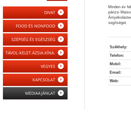
Minden év feb
DIVAT
párizsi Mais
Árnyékoláste
segítséget.
FOOD ÉS NONFOOD
SZÉPSÉG ÉS EGÉSZSÉG
Székhely:
TÁVOL-KELET.ÁZSIA.KÍNA.
Telefon:
Mobil:
VEGYES
Email:
KAPCSOLAT
Web:
MÉDIAAJÁNLAT