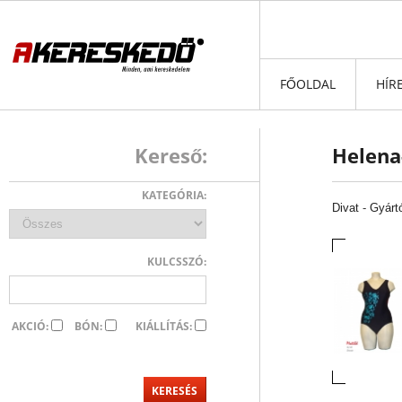
FŐOLDAL
HÍR
Kereső:
Helena-
KATEGÓRIA:
Divat
-
Gyárt
KULCSSZÓ:
AKCIÓ:
BÓN:
KIÁLLÍTÁS: