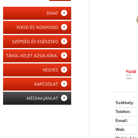
DIVAT
FOOD ÉS NONFOOD
SZÉPSÉG ÉS EGÉSZSÉG
TÁVOL-KELET.ÁZSIA.KÍNA.
VEGYES
KAPCSOLAT
MÉDIAAJÁNLAT
Székhely:
Telefon:
Email:
Web: