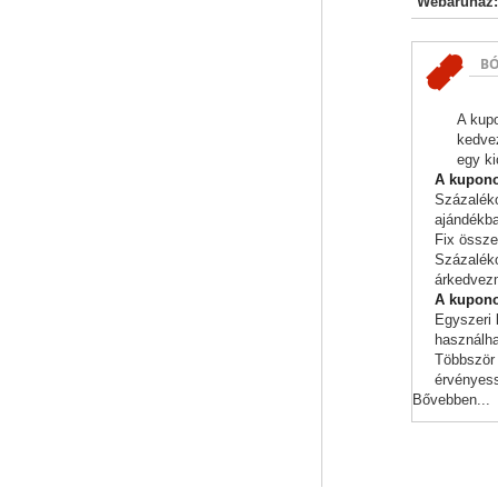
Webáruház:
B
A kupo
kedvez
egy ki
A kuponok
Százaléko
ajándékba
Fix össze
Százaléko
árkedvezm
A kupono
Egyszeri 
használhat
Többször 
érvényess
Bővebben...