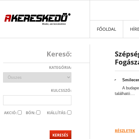
FŐOLDAL
HÍR
Kereső:
Szépség
Fogász
KATEGÓRIA:
Smilecen
A budape
KULCSSZÓ:
található....
AKCIÓ:
BÓN:
KIÁLLÍTÁS:
RÉSZLETEK