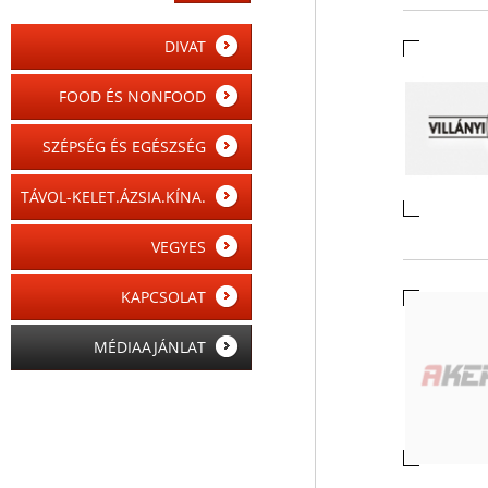
DIVAT
FOOD ÉS NONFOOD
SZÉPSÉG ÉS EGÉSZSÉG
TÁVOL-KELET.ÁZSIA.KÍNA.
VEGYES
KAPCSOLAT
MÉDIAAJÁNLAT