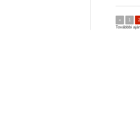
«
1
Továbbbi ajánl