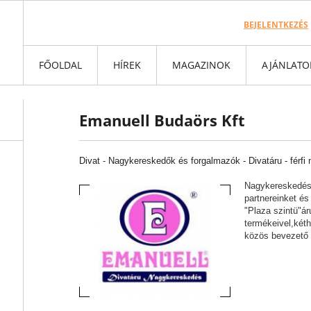
BEJELENTKEZÉS
FŐOLDAL
HÍREK
MAGAZINOK
AJÁNLATO
Emanuell Budaörs Kft
Divat
-
Nagykereskedők és forgalmazók -
Divatáru - férfi 
Nagykereskedésü
partnereinket és
"Plaza szintü"ár
termékeivel,kéth
közös bevezető