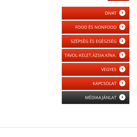
DIVAT
FOOD ÉS NONFOOD
SZÉPSÉG ÉS EGÉSZSÉG
TÁVOL-KELET.ÁZSIA.KÍNA.
VEGYES
KAPCSOLAT
MÉDIAAJÁNLAT