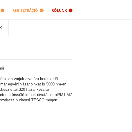
REGISZTRÁCIÓ
RÓLUNK
K
női
nkben várjuk divatáru kereskedő
 már egyéni vásárlóinkat is 5000 nm-en
ukészlettel,320 hazai készitő
etente frissülő import divatárukkal!!M1-M7
 szakasz,budaörsi TESCO mögött.