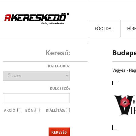
FŐOLDAL
HÍR
Kereső:
Budape
KATEGÓRIA:
Vegyes
-
Nag
KULCSSZÓ:
AKCIÓ:
BÓN:
KIÁLLÍTÁS: