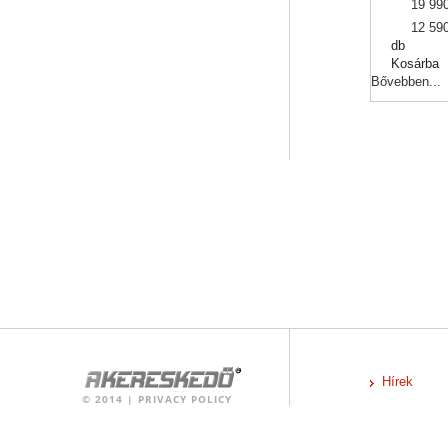
19 990
12 590
db
Kosárba
Bővebben...
Hírek
©
2014
|
PRIVACY POLICY