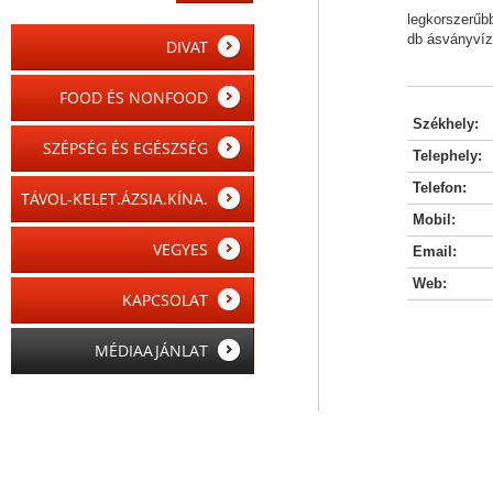
legkorszerűbb
db ásványvíz
DIVAT
FOOD ÉS NONFOOD
Székhely:
SZÉPSÉG ÉS EGÉSZSÉG
Telephely:
Telefon:
TÁVOL-KELET.ÁZSIA.KÍNA.
Mobil:
VEGYES
Email:
Web:
KAPCSOLAT
MÉDIAAJÁNLAT