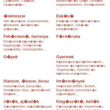
Cip�boltok
,
Cip�ipar
,
Balettruh�k �s -cip�k
,
Divat�ru-
Cip�jav�t�s
...
nagykereskedelem
,
Divat�ruboltok
...
�lelmiszer
Esk�v�
ABC-�ruh�zak, szupermarketek
,
Esk�v�i ruh�k k�lcs�nz�se,
�llateledel
,
�sv�nyv�z,
k�sz�t�se
,
Esk�v�i
gy�gyv�z
...
szolg�ltat�sok
Feh�rnem�, harisnya
F�rd�ruha
Feh�rnem�-k�sz�t�s �s -
forgalmaz�s
,
Feh�rnem�-
szak�zletek
,
Harisnyaboltok
...
G�pek
Gyermek
B�biruh�zat �s b�biterm�kek
,
Gyermek- �s b�biruha-k�sz�t�s,
-forgalmaz�s
,
Gyermek- �s
b�biruha-szak�zletek
...
Illatszer, �kszer, bizsu
Int�zm�nyek
Aranym�vesek, aranyoz�s
,
Ad�hivatal (APEH)
,
Bankok
,
Divat�kszer, bizsu
,
�kszer�szeti
Egyes�letek, szervezetek �s
kell�kek
...
sz�vets�gek
...
J�t�k, aj�nd�k
Kieg�sz�t�, kell�k
Aj�nd�kboltok
,
Aj�nd�kt�rgyak
,
C�rnagy�rt�s �s -forgalmaz�s
,