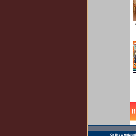
On-line aj�nlatun