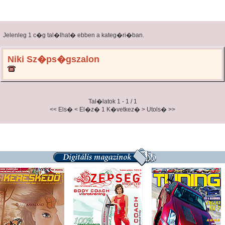
Jelenleg 1 c�g tal�lhat� ebben a kateg�ri�ban.
Niki Sz�ps�gszalon
Tal�latok 1 - 1 / 1
<< Els�
< El�z�
1
K�vetkez� >
Utols� >>