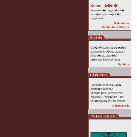
Keres - k�n�l
Keresked�k egym�s k�zt,
virtu�lis piacter�nk�n.
Ingyenes!
B�vebben
Bel�p�s a Klubba
Gal�ri�nkban szerz�d�tt
partnereink c�ges adatai,
hirdet�sei, aktu�lis
aj�nlatai jelennek meg.
Gal�ria
Folyamatosan b�v�l�
adatb�zisunkban
l�togat�ink kereshetnek
c�gn�v, telep�l�s, �s
tev�kenys�gi k�r szerint.
C�gkeres�