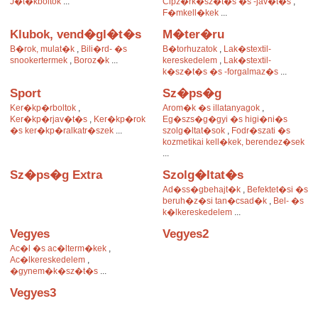
J�t�kboltok
...
Cipz�rk�sz�t�s �s -jav�t�s
,
F�mkell�kek
...
Klubok, vend�gl�t�s
M�ter�ru
B�rok, mulat�k
,
Bili�rd- �s
B�torhuzatok
,
Lak�stextil-
snookertermek
,
Boroz�k
...
kereskedelem
,
Lak�stextil-
k�sz�t�s �s -forgalmaz�s
...
Sport
Sz�ps�g
Ker�kp�rboltok
,
Arom�k �s illatanyagok
,
Ker�kp�rjav�t�s
,
Ker�kp�rok
Eg�szs�g�gyi �s higi�ni�s
�s ker�kp�ralkatr�szek
...
szolg�ltat�sok
,
Fodr�szati �s
kozmetikai kell�kek, berendez�sek
...
Sz�ps�g Extra
Szolg�ltat�s
Ad�ss�gbehajt�k
,
Befektet�si �s
beruh�z�si tan�csad�k
,
Bel- �s
k�lkereskedelem
...
Vegyes
Vegyes2
Ac�l �s ac�lterm�kek
,
Ac�lkereskedelem
,
�gynem�k�sz�t�s
...
Vegyes3