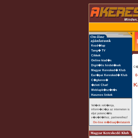
Kezd�lap
Tang� TV
Cikkek
Online kiad�s
Digit�lis hirdet�sek
C�
Magyar Keresked� Klub
0
Eur�pai Keresked� Klub
C�gkeres�
K
�zleti Chat!
Weblapk�sz�t�s
Hasznos linkek
Vel�nk rekl�mja,
inform�ci�ja az interneten is
eljut potenci�lis
v�s�rl�ihoz, partnereihez!
On-line m�diaaj�nlataink