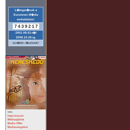
L�togat�sok a
Euronews M�dia
weboldalain:
7439217
2001.08.01-t�l
2008.10.20-ig.
tov�bbi r�szletek>
Info:
Impresszum
Médiaajánlat
Media Offer
Medienangebot