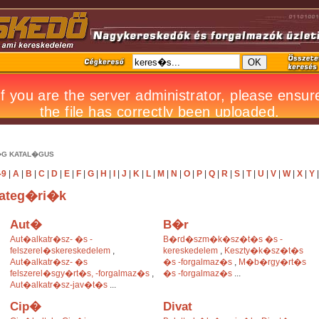
G KATAL�GUS
-9
|
A
|
B
|
C
|
D
|
E
|
F
|
G
|
H
|
I
|
J
|
K
|
L
|
M
|
N
|
O
|
P
|
Q
|
R
|
S
|
T
|
U
|
V
|
W
|
X
|
Y
ateg�ri�k
Aut�
B�r
Aut�alkatr�sz- �s -
B�rd�szm�k�sz�t�s �s -
felszerel�skereskedelem
,
kereskedelem
,
Keszty�k�sz�t�s
Aut�alkatr�sz- �s
�s -forgalmaz�s
,
M�b�rgy�rt�s
felszerel�sgy�rt�s, -forgalmaz�s
,
�s -forgalmaz�s
...
Aut�alkatr�sz-jav�t�s
...
Cip�
Divat