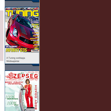
A Tuning weblapja
Médiaajánlat