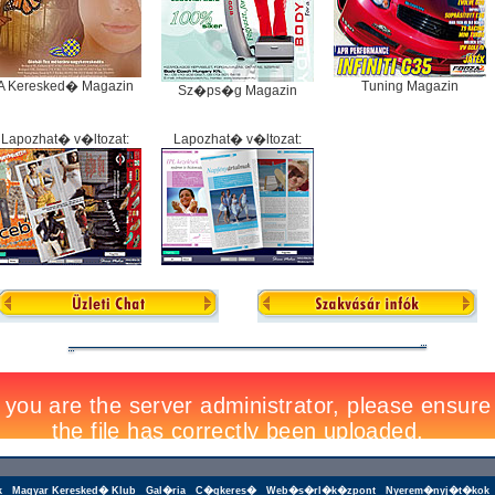
A Keresked� Magazin
Tuning Magazin
Sz�ps�g Magazin
Lapozhat� v�ltozat:
Lapozhat� v�ltozat:
k
Magyar Keresked� Klub
Gal�ria
C�gkeres�
Web�s�rl�k�zpont
Nyerem�nyj�t�kok