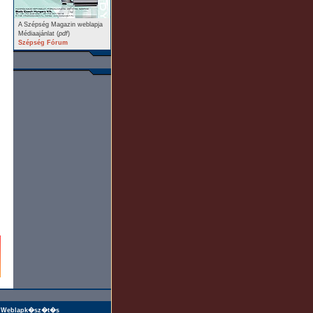
A Szépség Magazin weblapja
Médiaajánlat (
pdf
)
Szépség Fórum
Weblapk�sz�t�s