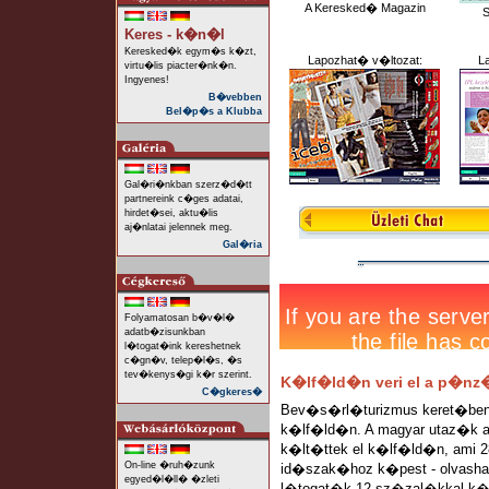
A Keresked� Magazin
S
Keres - k�n�l
Keresked�k egym�s k�zt,
Lapozhat� v�ltozat:
L
virtu�lis piacter�nk�n.
Ingyenes!
B�vebben
Bel�p�s a Klubba
Gal�ri�nkban szerz�d�tt
partnereink c�ges adatai,
hirdet�sei, aktu�lis
aj�nlatai jelennek meg.
Gal�ria
Folyamatosan b�v�l�
adatb�zisunkban
l�togat�ink kereshetnek
c�gn�v, telep�l�s, �s
tev�kenys�gi k�r szerint.
K�lf�ld�n veri el a p�nz
C�gkeres�
Bev�s�rl�turizmus keret�ben 
k�lf�ld�n. A magyar utaz�k az
k�lt�ttek el k�lf�ld�n, ami 
On-line �ruh�zunk
id�szak�hoz k�pest - olvashat
egyed�l�ll� �zleti
l�togat�k 12 sz�zal�kkal k�l