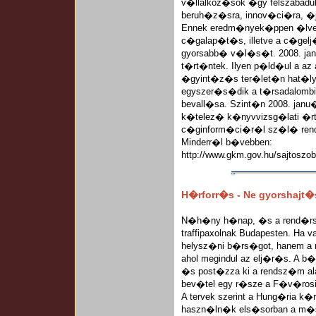
v�llalkoz�sok �gy felszabadu
beruh�z�sra, innov�ci�ra, �
Ennek eredm�nyek�ppen �lvez
c�galap�t�s, illetve a c�ge
gyorsabb� v�l�s�t. 2008. jan
t�rt�ntek. Ilyen p�ld�ul a az
�gyint�z�s ter�let�n hat�l
egyszer�s�dik a t�rsadalomb
bevall�sa. Szint�n 2008. janu�
k�telez� k�nyvvizsg�lati �rt
c�ginform�ci�r�l sz�l� rend
Minderr�l b�vebben:
http://www.gkm.gov.hu/sajtoszo
H�rforr�s - Ne gyorshajt�
N�h�ny h�nap, �s a rend�rs�g
traffipaxolnak Budapesten. Ha 
helysz�ni b�rs�got, hanem a 
ahol megindul az elj�r�s. A 
�s post�zza ki a rendsz�m a
bev�tel egy r�sze a F�v�ros
A tervek szerint a Hung�ria 
haszn�ln�k els�sorban a m�sz