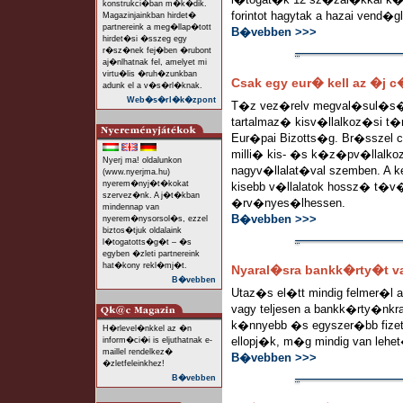
konstrukci�ban m�k�dik.
forintot hagytak a hazai vend
Magazinjainkban hirdet�
partnereink a meg�llap�tott
B�vebben >>>
hirdet�si �sszeg egy
r�sz�nek fej�ben �rubont
aj�nlhatnak fel, amelyet mi
virtu�lis �ruh�zunkban
Csak egy eur� kell az �j
adunk el a v�s�rl�knak.
Web�s�rl�k�zpont
T�z vez�relv megval�sul�s
tartalmaz� kisv�llalkoz�si t�r
Eur�pai Bizotts�g. Br�sszel 
milli� kis- �s k�z�pv�llalko
Nyerj ma! oldalunkon
nagyv�llalat�val szemben. A
(www.nyerjma.hu)
nyerem�nyj�t�kokat
kisebb v�llalatok hossz� t�
szervez�nk. A j�t�kban
�rv�nyes�lhessen.
mindennap van
B�vebben >>>
nyerem�nysorsol�s, ezzel
biztos�tjuk oldalaink
l�togatotts�g�t – �s
egyben �zleti partnereink
hat�kony rekl�mj�t.
Nyaral�sra bankk�rty�t 
B�vebben
Utaz�s el�tt mindig felmer�l 
vagy teljesen a bankk�rty�nkr
k�nnyebb �s egyszer�bb fizet�
H�rlevel�nkkel az �n
ellopj�k, m�g mindig van lehe
inform�ci�i is eljuthatnak e-
maillel rendelkez�
B�vebben >>>
�zletfeleinkhez!
B�vebben