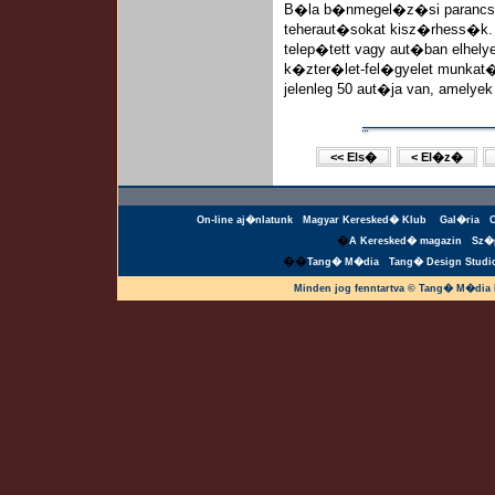
B�la b�nmegel�z�si parancsn
teheraut�sokat kisz�rhess�k.
telep�tett vagy aut�ban elhelye
k�zter�let-fel�gyelet munkat�rs
jelenleg 50 aut�ja van, amelye
<< Els�
< El�z�
On-line aj�nlatunk
Magyar Keresked� Klub
Gal�ria
�
A Keresked� magazin
Sz�
��
Tang� M�dia
Tang� Design Studi
Minden jog fenntartva © Tang� M�dia 