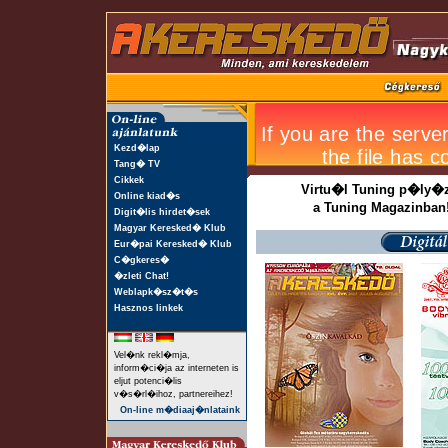
Kezd�lap
Tang� TV
Cikkek
Virtu�l Tuning p�ly�z
Online kiad�s
a Tuning Magazinban
Digit�lis hirdet�sek
Magyar Keresked� Klub
Eur�pai Keresked� Klub
C�gkeres�
�zleti Chat!
Weblapk�sz�t�s
Hasznos linkek
Vel�nk rekl�mja,
inform�ci�ja az interneten is
eljut potenci�lis
v�s�rl�ihoz, partnereihez!
On-line m�diaaj�nlataink