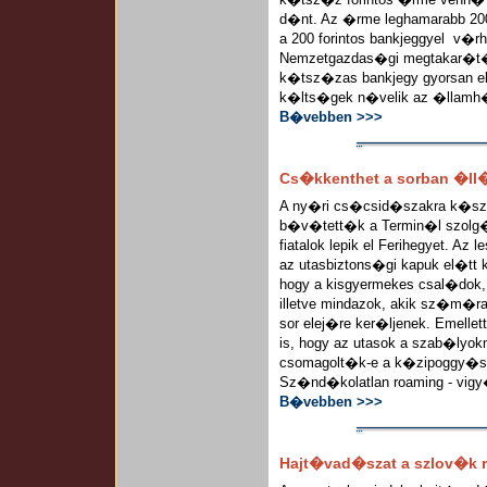
d�nt. Az �rme leghamarabb 20
a 200 forintos bankjeggyel v�
Nemzetgazdas�gi megtakar�t�s
k�tsz�zas bankjegy gyorsan 
k�lts�gek n�velik az �llamh
B�vebben >>>
Cs�kkenthet a sorban �ll
A ny�ri cs�csid�szakra k�sz�
b�v�tett�k a Termin�l szolg
fiatalok lepik el Ferihegyet. Az
az utasbiztons�gi kapuk el�tt k
hogy a kisgyermekes csal�dok,
illetve mindazok, akik sz�m�
sor elej�re ker�ljenek. Emellet
is, hogy az utasok a szab�ly
csomagolt�k-e a k�zipoggy�sz
Sz�nd�kolatlan roaming - vigy
B�vebben >>>
Hajt�vad�szat a szlov�k