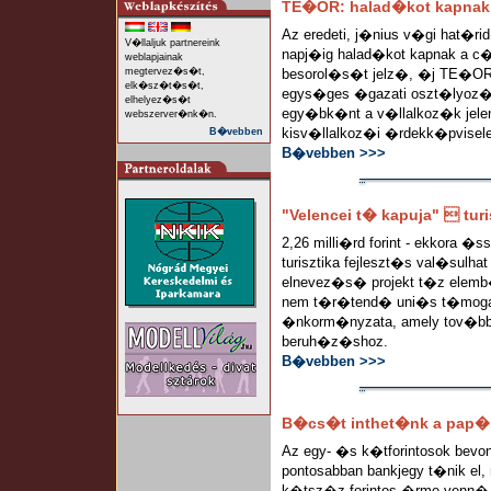
TE�OR: halad�kot kapnak 
Az eredeti, j�nius v�gi hat�ri
V�llaljuk partnereink
napj�ig halad�kot kapnak a 
weblapjainak
megtervez�s�t,
besorol�s�t jelz�, �j TE�O
elk�sz�t�s�t,
egys�ges �gazati oszt�lyoz�s
elhelyez�s�t
egy�bk�nt a v�llalkoz�k jelen
webszerver�nk�n.
kisv�llalkoz�i �rdekk�pvisel
B�vebben
B�vebben >>>
"Velencei t� kapuja"  turi
2,26 milli�rd forint - ekkora �
turisztika fejleszt�s val�sulha
elnevez�s� projekt t�z elemb�l 
nem t�r�tend� uni�s t�mogat
�nkorm�nyzata, amely tov�bbi 
beruh�z�shoz.
B�vebben >>>
B�cs�t inthet�nk a pap�
Az egy- �s k�tforintosok be
pontosabban bankjegy t�nik e
k�tsz�z forintos �rme venn� 