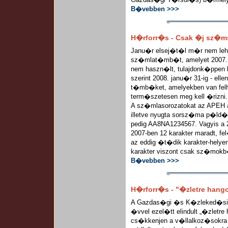
B�vebben >>>
H�rforr�s - Csak �j sz�
Janu�r elsej�t�l m�r nem lehet
sz�mlat�mb�t, amelyet 2007. ja
nem haszn�lt, tulajdonk�ppe
szerint 2008. janu�r 31-ig - ell
t�mb�ket, amelyekben van fel
term�szetesen meg kell �rizni.
A sz�mlasorozatokat az APEH ad
illetve nyugta sorsz�ma p�ld�u
pedig AA8NA1234567. Vagyis 
2007-ben 12 karakter maradt, 
az eddig �t�dik karakter-helye
karakter viszont csak sz�mokb
B�vebben >>>
H�rforr�s - "�zletre hang
A Gazdas�gi �s K�zleked�si
�vvel ezel�tt elindult „�zletr
cs�kkenjen a v�llalkoz�sokra 