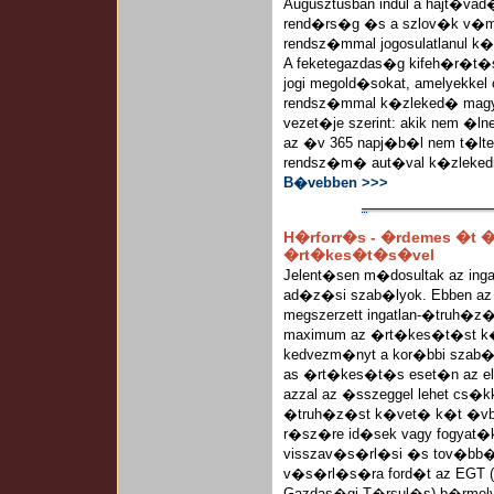
Augusztusban indul a hajt�vad
rend�rs�g �s a szlov�k v�
rendsz�mmal jogosulatlanul 
A feketegazdas�g kifeh�r�t�s
jogi megold�sokat, amelyekke
rendsz�mmal k�zleked� magy
vezet�je szerint: akik nem �l
az �v 365 napj�b�l nem t�lten
rendsz�m� aut�val k�zleked
B�vebben >>>
H�rforr�s - �rdemes �t �
�rt�kes�t�s�vel
Jelent�sen m�dosultak az in
ad�z�si szab�lyok. Ebben az 
megszerzett ingatlan-�truh�z
maximum az �rt�kes�t�st k�v
kedvezm�nyt a kor�bbi szab�
as �rt�kes�t�s eset�n az e
azzal az �sszeggel lehet cs�
�truh�z�st k�vet� k�t �vben
r�sz�re id�sek vagy fogyat�
visszav�s�rl�si �s tov�bb�
v�s�rl�s�ra ford�t az EGT 
Gazdas�gi T�rsul�s) b�rmel