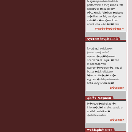
Magazinjainkban hirdet�
partnereink a meg�llap�tott
hirdet�si �sszeg egy
r�sz�nek fej�ben �rubont
aj�nlhatnak fel, amelyet mi
virtu�lis �ruh�zunkban
adunk el a v�s�rl�knak.
Web�s�rl�k�zpont
Nyerj ma! oldalunkon
(www.nyerjma.hu)
nyerem�nyj�t�kokat
szervez�nk. A j�t�kban
mindennap van
nyerem�nysorsol�s, ezzel
biztos�tjuk oldalaink
l�togatotts�g�t – �s
egyben �zleti partnereink
hat�kony rekl�mj�t.
B�vebben
H�rlevel�nkkel az �n
inform�ci�i is eljuthatnak e-
maillel rendelkez�
�zletfeleinkhez!
B�vebben