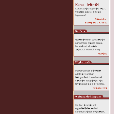
Keres - k�n�l
Keresked�k egym�s k�zt,
virtu�lis piacter�nk�n.
Ingyenes!
B�vebben
Bel�p�s a Klubba
Gal�ri�nkban szerz�d�tt
partnereink c�ges adatai,
hirdet�sei, aktu�lis
aj�nlatai jelennek meg.
Gal�ria
Folyamatosan b�v�l�
adatb�zisunkban
l�togat�ink kereshetnek
c�gn�v, telep�l�s, �s
tev�kenys�gi k�r szerint.
C�gkeres�
On-line �ruh�zunk
egyed�l�ll� �zleti
konstrukci�ban m�k�dik.