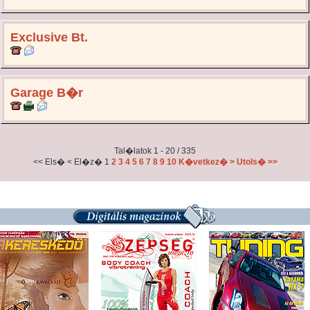
Exclusive Bt.
Garage B�r
Tal�latok 1 - 20 / 335
<< Els�
< El�z�
1
2
3
4
5
6
7
8
9
10
K�vetkez� >
Utols� >>