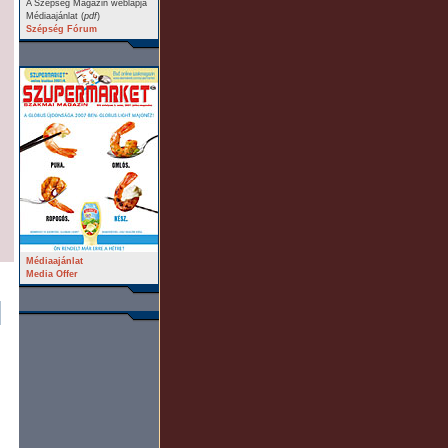
A Szépség Magazin weblapja
Médiaajánlat (
pdf
)
Szépség Fórum
Médiaajánlat
Media Offer