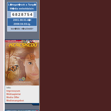
L�togat�sok a Tang�
M�dia weboldalain:
6828754
2001.08.01-t�l
2008.04.03-ig.
tov�bbi r�szletek>
Info:
Impresszum
Médiaajánlat
Media Offer
Medienangebot