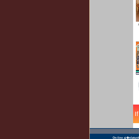
On-line aj�nlatun