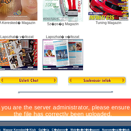
A Keresked� Magazin
Tuning Magazin
Sz�ps�g Magazin
Lapozhat� v�ltozat:
Lapozhat� v�ltozat:
k
Magyar Keresked� Klub
Gal�ria
C�gkeres�
Web�s�rl�k�zpont
Nyerem�nyj�t�kok