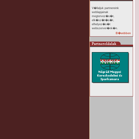
V�llaljuk partnereink
weblapjainak
megtervez�s�t,
elk�sz�t�s�t,
elhelyez�s�t
webszerver�nk�n.
B�vebben