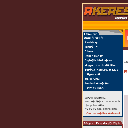
Kezd�lap
Tang� TV
Cikkek
Online kiad�s
Digit�lis hirdet�sek
C�
Magyar Keresked� Klub
Eur�pai Keresked� Klub
B
C�gkeres�
�zleti Chat!
Weblapk�sz�t�s
Hasznos linkek
Vel�nk rekl�mja,
inform�ci�ja az interneten is
eljut potenci�lis
v�s�rl�ihoz, partnereihez!
On-line m�diaaj�nlataink