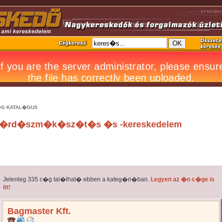
G KATAL�GUS
�rd�szm�k�sz�t�s �s -kereskedelem
Jelenleg 335 c�g tal�lhat� ebben a kateg�ri�ban.
Legyen az �n c�ge is
itt!
Bagmaster Kft.