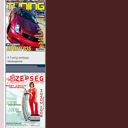
A Tuning weblapja
Médiaajánlat