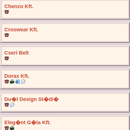
Chenzo Kft.
Croswear Kft.
Cseri Belt
Dorax Kft.
Du�l Design St�di�
Eleg�nt G�la Kft.