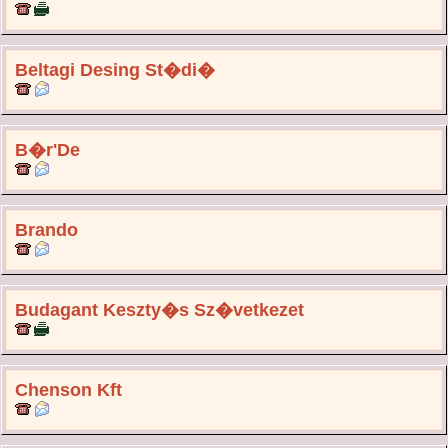
Beltagi Desing St�di�
B�r'De
Brando
Budagant Keszty�s Sz�vetkezet
Chenson Kft