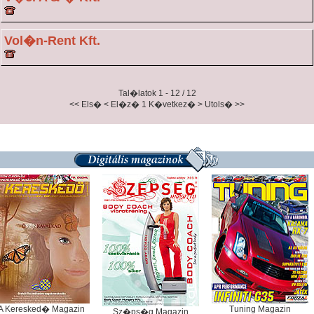
Vol�n-Rent Kft.
Tal�latok 1 - 12 / 12
<< Els�
< El�z�
1
K�vetkez� >
Utols� >>
A Keresked� Magazin
Tuning Magazin
Sz�ps�g Magazin