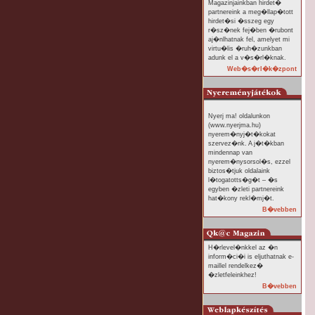
Magazinjainkban hirdet�
partnereink a meg�llap�tott
hirdet�si �sszeg egy
r�sz�nek fej�ben �rubont
aj�nlhatnak fel, amelyet mi
virtu�lis �ruh�zunkban
adunk el a v�s�rl�knak.
Web�s�rl�k�zpont
Nyerj ma! oldalunkon
(www.nyerjma.hu)
nyerem�nyj�t�kokat
szervez�nk. A j�t�kban
mindennap van
nyerem�nysorsol�s, ezzel
biztos�tjuk oldalaink
l�togatotts�g�t – �s
egyben �zleti partnereink
hat�kony rekl�mj�t.
B�vebben
H�rlevel�nkkel az �n
inform�ci�i is eljuthatnak e-
maillel rendelkez�
�zletfeleinkhez!
B�vebben