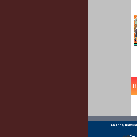
On-line aj�nlatun
��
Tan