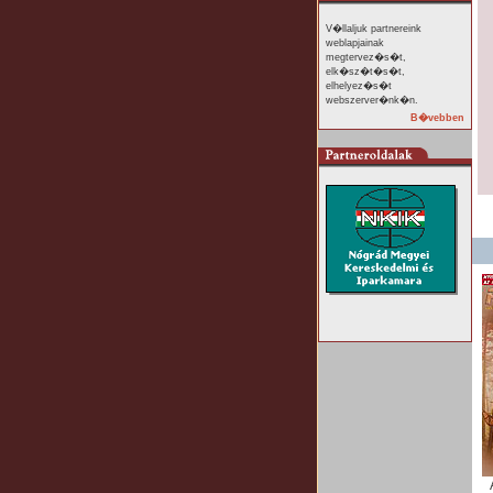
V�llaljuk partnereink
weblapjainak
megtervez�s�t,
elk�sz�t�s�t,
elhelyez�s�t
webszerver�nk�n.
B�vebben