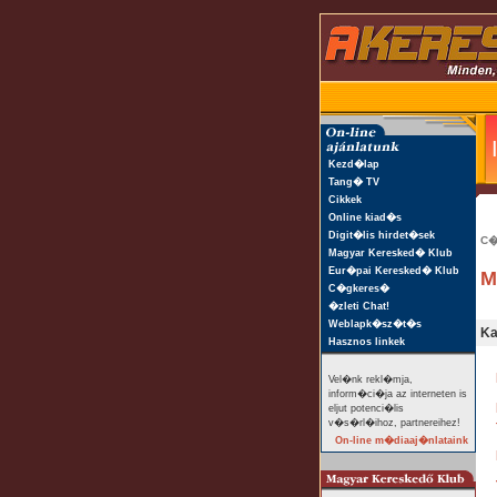
Kezd�lap
Tang� TV
Cikkek
Online kiad�s
Digit�lis hirdet�sek
C�
Magyar Keresked� Klub
Eur�pai Keresked� Klub
M
C�gkeres�
�zleti Chat!
Weblapk�sz�t�s
Ka
Hasznos linkek
Vel�nk rekl�mja,
inform�ci�ja az interneten is
eljut potenci�lis
v�s�rl�ihoz, partnereihez!
On-line m�diaaj�nlataink