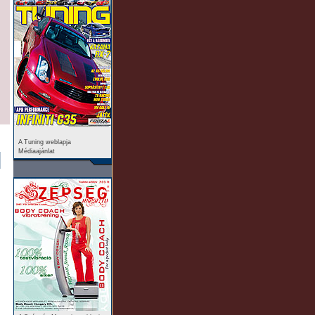
A Tuning weblapja
Médiaajánlat