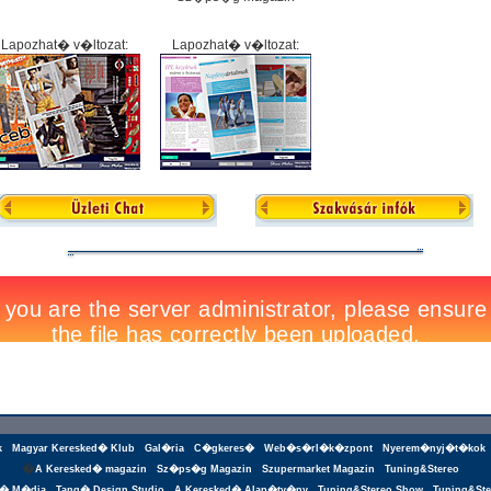
Lapozhat� v�ltozat:
Lapozhat� v�ltozat:
k
Magyar Keresked� Klub
Gal�ria
C�gkeres�
Web�s�rl�k�zpont
Nyerem�nyj�t�kok
�
A Keresked� magazin
Sz�ps�g Magazin
Szupermarket Magazin
Tuning&Stereo
g� M�dia
Tang� Design Studio
A Keresked� Alap�tv�ny
Tuning&Stereo Show
Tuning&Ste