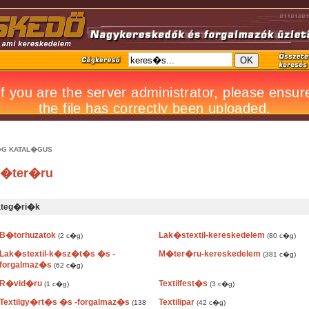
G KATAL�GUS
�ter�ru
teg�ri�k
B�torhuzatok
Lak�stextil-kereskedelem
(2 c�g)
(80 c�g)
Lak�stextil-k�sz�t�s �s -
M�ter�ru-kereskedelem
(381 c�g)
forgalmaz�s
(62 c�g)
R�vid�ru
Textilfest�s
(1 c�g)
(3 c�g)
Textilgy�rt�s �s -forgalmaz�s
Textilipar
(138
(42 c�g)