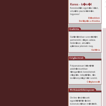
Keres - k�n�l
Keresked�k egym�s k�zt,
virtu�lis piacter�nk�n.
Ingyenes!
B�vebben
Bel�p�s a Klubba
Gal�ri�nkban szerz�d�tt
partnereink c�ges adatai,
hirdet�sei, aktu�lis
aj�nlatai jelennek meg.
Gal�ria
Folyamatosan b�v�l�
adatb�zisunkban
l�togat�ink kereshetnek
c�gn�v, telep�l�s, �s
tev�kenys�gi k�r szerint.
C�gkeres�
On-line �ruh�zunk
egyed�l�ll� �zleti
konstrukci�ban m�k�dik.