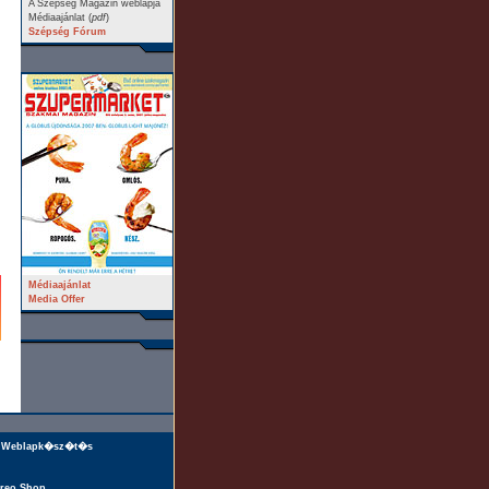
A Szépség Magazin weblapja
Médiaajánlat (
pdf
)
Szépség Fórum
Médiaajánlat
Media Offer
Weblapk�sz�t�s
reo Shop