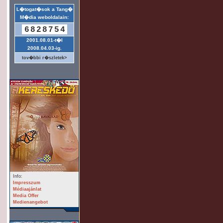
L�togat�sok a Tang�
M�dia weboldalain:
6828754
2001.08.01-t�l
2008.04.03-ig.
tov�bbi r�szletek>
Info:
Impresszum
Médiaajánlat
Media Offer
Medienangebot