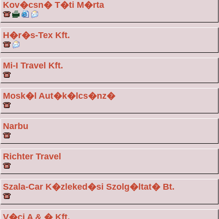
Kov�csn� T�ti M�rta
H�r�s-Tex Kft.
Mi-I Travel Kft.
Mosk�l Aut�k�lcs�nz�
Narbu
Richter Travel
Szala-Car K�zleked�si Szolg�ltat� Bt.
V�ci A & � Kft.