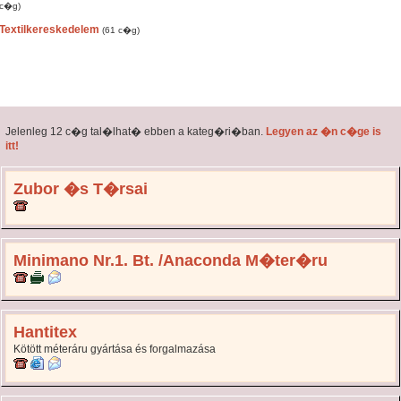
c�g)
Textilkereskedelem
(61 c�g)
Jelenleg 12 c�g tal�lhat� ebben a kateg�ri�ban.
Legyen az �n c�ge is
itt!
Zubor �s T�rsai
Minimano Nr.1. Bt. /Anaconda M�ter�ru
Hantitex
Kötött méteráru gyártása és forgalmazása