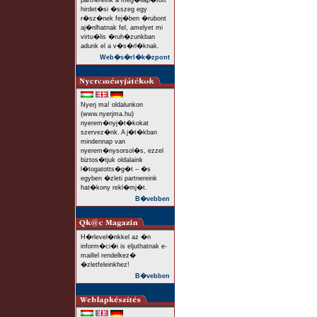
partnereink a meg�llap�tott
hirdet�si �sszeg egy
r�sz�nek fej�ben �rubont
aj�nlhatnak fel, amelyet mi
virtu�lis �ruh�zunkban
adunk el a v�s�rl�knak.
Web�s�rl�k�zpont
Nyerj ma! oldalunkon
(www.nyerjma.hu)
nyerem�nyj�t�kokat
szervez�nk. A j�t�kban
mindennap van
nyerem�nysorsol�s, ezzel
biztos�tjuk oldalaink
l�togatotts�g�t – �s
egyben �zleti partnereink
hat�kony rekl�mj�t.
B�vebben
H�rlevel�nkkel az �n
inform�ci�i is eljuthatnak e-
maillel rendelkez�
�zletfeleinkhez!
B�vebben