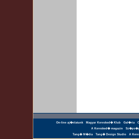
On-line aj�nlatunk
Magyar Keresked� Klub
Gal�ria
A Keresked� magazin
Sz�ps�g
Tang� M�dia
Tang� Design Studio
A Ker