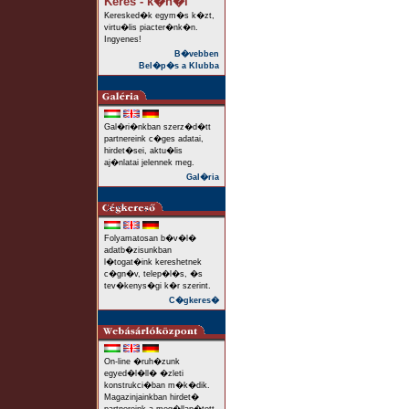
Keres - k�n�l
Keresked�k egym�s k�zt,
virtu�lis piacter�nk�n.
Ingyenes!
B�vebben
Bel�p�s a Klubba
Gal�ri�nkban szerz�d�tt
partnereink c�ges adatai,
hirdet�sei, aktu�lis
aj�nlatai jelennek meg.
Gal�ria
Folyamatosan b�v�l�
adatb�zisunkban
l�togat�ink kereshetnek
c�gn�v, telep�l�s, �s
tev�kenys�gi k�r szerint.
C�gkeres�
On-line �ruh�zunk
egyed�l�ll� �zleti
konstrukci�ban m�k�dik.
Magazinjainkban hirdet�