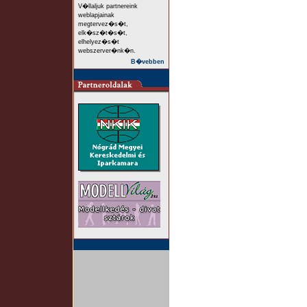
V�llaljuk partnereink
weblapjainak
megtervez�s�t,
elk�sz�t�s�t,
elhelyez�s�t
webszerver�nk�n.
B�vebben