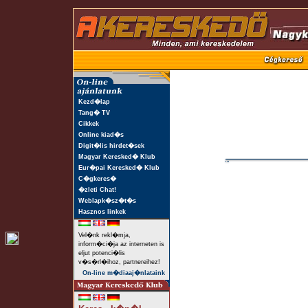
Kezd�lap
Tang� TV
Cikkek
Online kiad�s
Digit�lis hirdet�sek
Magyar Keresked� Klub
Eur�pai Keresked� Klub
C�gkeres�
�zleti Chat!
Weblapk�sz�t�s
Hasznos linkek
Vel�nk rekl�mja,
inform�ci�ja az interneten is
eljut potenci�lis
v�s�rl�ihoz, partnereihez!
On-line m�diaaj�nlataink